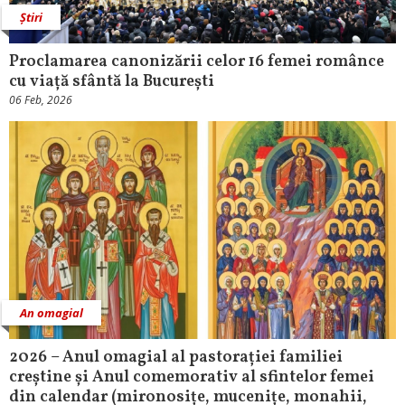
Știri
Proclamarea canonizării celor 16 femei românce
cu viață sfântă la București
06 Feb, 2026
An omagial
2026 – Anul omagial al pastorației familiei
creștine și Anul comemorativ al sfintelor femei
din calendar (mironosițe, mucenițe, monahii,