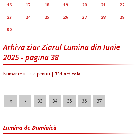
16
17
18
19
20
21
22
23
24
25
26
27
28
29
30
Arhiva ziar Ziarul Lumina din Iunie
2025 - pagina 38
Numar rezultate pentru
|
731 articole
«
‹
33
34
35
36
37
Lumina de Duminică