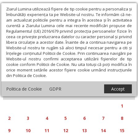
Ziarul Lumina utilizează fişiere de tip cookie pentru a personaliza și
îmbunătăți experiența ta pe Website-ul nostru. Te informăm că ne-
am actualizat politicile pentru a integra în acestea și în activitatea
curentă a Ziarului Lumina cele mai recente modificări propuse de
Regulamentul (UE) 2016/679 privind protecția persoanelor fizice în
ceea ce privește prelucrarea datelor cu caracter personal și privind
libera circulație a acestor date. Înainte de a continua navigarea pe
Website-ul nostru te rugăm să aloci timpul necesar pentru a citi și
Calendar articole
înțelege conținutul Politicii de Cookie. Prin continuarea navigării pe
Website-ul nostru confirmi acceptarea utilizării fişierelor de tip
cookie conform Politicii de Cookie. Nu uita totuși că poți modifica în
orice moment setările acestor fişiere cookie urmând instrucțiunile
din Politica de Cookie.
«
»
IUNIE 2025
Politica de Cookie
GDPR
Accept
L
M
M
J
V
S
D
1
2
3
4
5
6
7
8
9
10
11
12
13
14
15