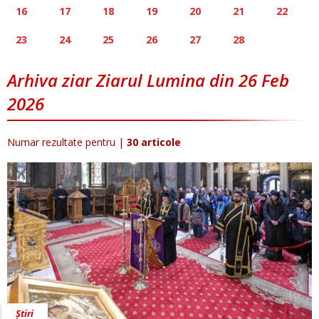
16
17
18
19
20
21
22
23
24
25
26
27
28
Arhiva ziar Ziarul Lumina din 26 Feb
2026
Numar rezultate pentru
|
30 articole
Știri