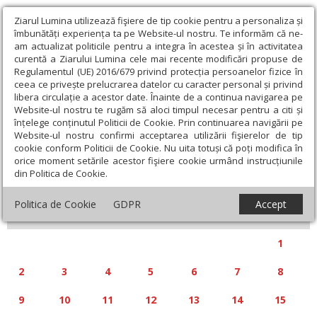
Ziarul Lumina utilizează fişiere de tip cookie pentru a personaliza și
îmbunătăți experiența ta pe Website-ul nostru. Te informăm că ne-
am actualizat politicile pentru a integra în acestea și în activitatea
curentă a Ziarului Lumina cele mai recente modificări propuse de
Regulamentul (UE) 2016/679 privind protecția persoanelor fizice în
ceea ce privește prelucrarea datelor cu caracter personal și privind
libera circulație a acestor date. Înainte de a continua navigarea pe
Website-ul nostru te rugăm să aloci timpul necesar pentru a citi și
Calendar articole
înțelege conținutul Politicii de Cookie. Prin continuarea navigării pe
Website-ul nostru confirmi acceptarea utilizării fişierelor de tip
cookie conform Politicii de Cookie. Nu uita totuși că poți modifica în
orice moment setările acestor fişiere cookie urmând instrucțiunile
din Politica de Cookie.
«
»
FEBRUARIE 2026
Politica de Cookie
GDPR
Accept
L
M
M
J
V
S
D
1
2
3
4
5
6
7
8
9
10
11
12
13
14
15