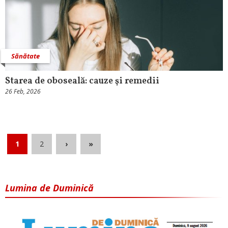
Sănătate
Starea de oboseală: cauze şi remedii
26 Feb, 2026
1
2
›
»
Lumina de Duminică