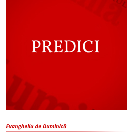
Evanghelia de Duminică