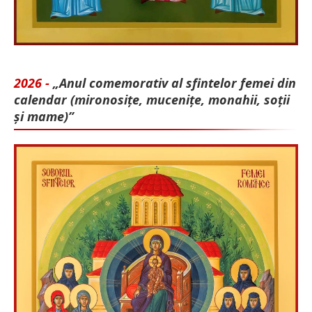
2026 -
„Anul comemorativ al sfintelor femei din
calendar (mironosițe, mu­cenițe, monahii, soții
și mame)”