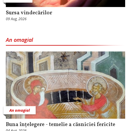
Sursa vindecărilor
09 Aug, 2026
An omagial
An omagial
Buna înțelegere - temelie a căsniciei fericite
04 Aug, 2026