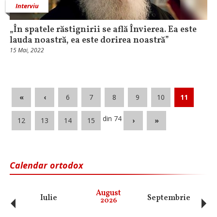
Interviu
„În spatele răstignirii se află Învierea. Ea este
lauda noastră, ea este dorirea noastră”
15 Mai, 2022
«
‹
6
7
8
9
10
11
din 74
12
13
14
15
›
»
Calendar ortodox
‹
›
August
Iulie
Septembrie
O
2026