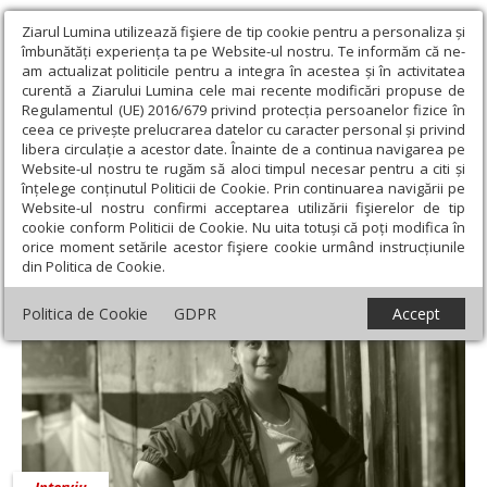
Ziarul Lumina utilizează fişiere de tip cookie pentru a personaliza și
îmbunătăți experiența ta pe Website-ul nostru. Te informăm că ne-
am actualizat politicile pentru a integra în acestea și în activitatea
curentă a Ziarului Lumina cele mai recente modificări propuse de
Regulamentul (UE) 2016/679 privind protecția persoanelor fizice în
ceea ce privește prelucrarea datelor cu caracter personal și privind
libera circulație a acestor date. Înainte de a continua navigarea pe
Website-ul nostru te rugăm să aloci timpul necesar pentru a citi și
Ziarul Lumina
›
Educaţie și Cultură
›
Interviu
înțelege conținutul Politicii de Cookie. Prin continuarea navigării pe
Website-ul nostru confirmi acceptarea utilizării fişierelor de tip
Interviu
cookie conform Politicii de Cookie. Nu uita totuși că poți modifica în
orice moment setările acestor fişiere cookie urmând instrucțiunile
din Politica de Cookie.
Politica de Cookie
GDPR
Accept
Interviu