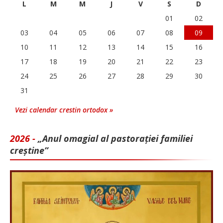
L
M
M
J
V
S
D
01
02
03
04
05
06
07
08
09
10
11
12
13
14
15
16
17
18
19
20
21
22
23
24
25
26
27
28
29
30
31
Vezi calendar crestin ortodox »
2026 -
„Anul omagial al pastorației familiei
creștine”