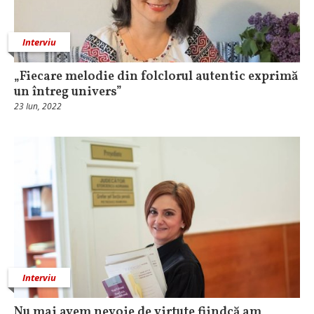
Interviu
„Fiecare melodie din folclorul autentic exprimă
un întreg univers”
23 Iun, 2022
Interviu
Nu mai avem nevoie de virtute fiindcă am