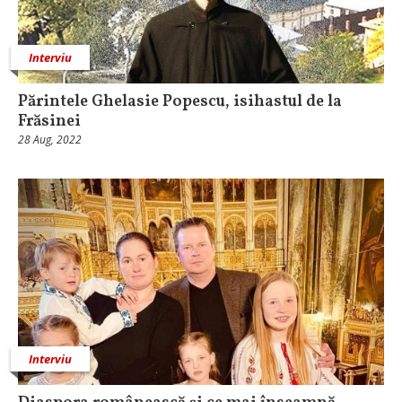
Interviu
Părintele Ghelasie Popescu, isihastul de la
Frăsinei
28 Aug, 2022
Interviu