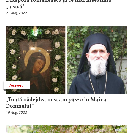
Diaspora românească și ce mai înseamnă
„acasă”
21 Aug, 2022
Interviu
„Toată nădejdea mea am pus-o în Maica
Domnului”
10 Aug, 2022