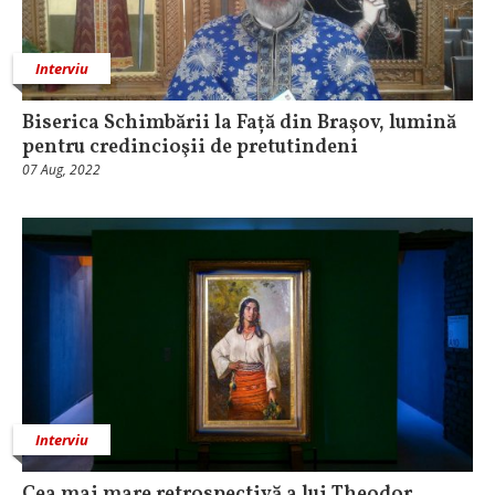
Interviu
Biserica Schimbării la Față din Braşov, lumină
pentru credincioşii de pretutindeni
07 Aug, 2022
Interviu
Cea mai mare retrospectivă a lui Theodor