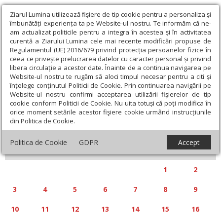
Ziarul Lumina utilizează fişiere de tip cookie pentru a personaliza și
îmbunătăți experiența ta pe Website-ul nostru. Te informăm că ne-
am actualizat politicile pentru a integra în acestea și în activitatea
curentă a Ziarului Lumina cele mai recente modificări propuse de
Regulamentul (UE) 2016/679 privind protecția persoanelor fizice în
ceea ce privește prelucrarea datelor cu caracter personal și privind
libera circulație a acestor date. Înainte de a continua navigarea pe
Website-ul nostru te rugăm să aloci timpul necesar pentru a citi și
Calendar articole
înțelege conținutul Politicii de Cookie. Prin continuarea navigării pe
Website-ul nostru confirmi acceptarea utilizării fişierelor de tip
cookie conform Politicii de Cookie. Nu uita totuși că poți modifica în
orice moment setările acestor fişiere cookie urmând instrucțiunile
din Politica de Cookie.
«
»
MARTIE 2025
Politica de Cookie
GDPR
Accept
L
M
M
J
V
S
D
1
2
3
4
5
6
7
8
9
10
11
12
13
14
15
16