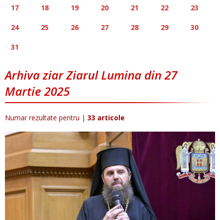
17
18
19
20
21
22
23
24
25
26
27
28
29
30
31
Arhiva ziar Ziarul Lumina din 27
Martie 2025
Numar rezultate pentru
|
33 articole