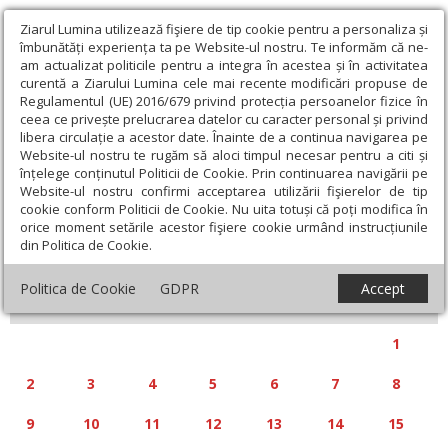
Ziarul Lumina utilizează fişiere de tip cookie pentru a personaliza și
îmbunătăți experiența ta pe Website-ul nostru. Te informăm că ne-
am actualizat politicile pentru a integra în acestea și în activitatea
curentă a Ziarului Lumina cele mai recente modificări propuse de
Regulamentul (UE) 2016/679 privind protecția persoanelor fizice în
ceea ce privește prelucrarea datelor cu caracter personal și privind
libera circulație a acestor date. Înainte de a continua navigarea pe
Website-ul nostru te rugăm să aloci timpul necesar pentru a citi și
Calendar articole
înțelege conținutul Politicii de Cookie. Prin continuarea navigării pe
Website-ul nostru confirmi acceptarea utilizării fişierelor de tip
cookie conform Politicii de Cookie. Nu uita totuși că poți modifica în
orice moment setările acestor fişiere cookie urmând instrucțiunile
din Politica de Cookie.
«
»
IUNIE 2025
Politica de Cookie
GDPR
Accept
L
M
M
J
V
S
D
1
2
3
4
5
6
7
8
9
10
11
12
13
14
15