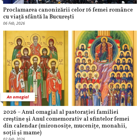
Proclamarea canonizării celor 16 femei românce
cu viață sfântă la București
06 Feb, 2026
An omagial
2026 – Anul omagial al pastorației familiei
creștine și Anul comemorativ al sfintelor femei
din calendar (mironosițe, mucenițe, monahii,
soții și mame)
02 Feb, 2026