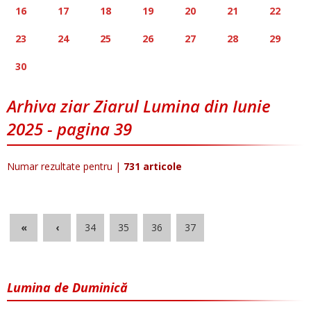
16
17
18
19
20
21
22
23
24
25
26
27
28
29
30
Arhiva ziar Ziarul Lumina din Iunie
2025 - pagina 39
Numar rezultate pentru
|
731 articole
«
‹
34
35
36
37
Lumina de Duminică