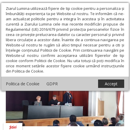
Ziarul Lumina utilizează fişiere de tip cookie pentru a personaliza și
îmbunătăți experiența ta pe Website-ul nostru. Te informăm că ne-
am actualizat politicile pentru a integra în acestea și în activitatea
curentă a Ziarului Lumina cele mai recente modificări propuse de
Regulamentul (UE) 2016/679 privind protecția persoanelor fizice în
ceea ce privește prelucrarea datelor cu caracter personal și privind
libera circulație a acestor date. Înainte de a continua navigarea pe
Website-ul nostru te rugăm să aloci timpul necesar pentru a citi și
Ziarul Lumina
›
Mădălin Constantin Laboş
înțelege conținutul Politicii de Cookie. Prin continuarea navigării pe
Mădălin Constantin Laboş
Website-ul nostru confirmi acceptarea utilizării fişierelor de tip
cookie conform Politicii de Cookie. Nu uita totuși că poți modifica în
orice moment setările acestor fişiere cookie urmând instrucțiunile
din Politica de Cookie.
Politica de Cookie
GDPR
Accept
Știri