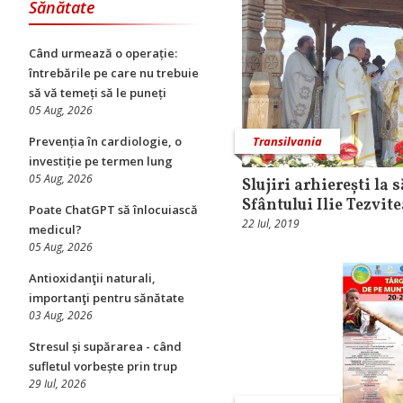
Sănătate
Când urmează o operație:
întrebările pe care nu trebuie
să vă temeți să le puneți
05 Aug, 2026
Transilvania
Prevenția în cardiologie, o
investiție pe termen lung
05 Aug, 2026
Slujiri arhierești la 
Sfântului Ilie Tezvit
Poate ChatGPT să înlocuiască
22 Iul, 2019
medicul?
05 Aug, 2026
Antioxidanţii naturali,
importanţi pentru sănătate
03 Aug, 2026
Stresul și supărarea - când
sufletul vorbește prin trup
29 Iul, 2026