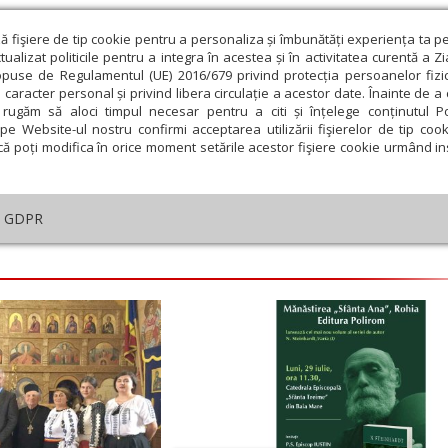
ză fişiere de tip cookie pentru a personaliza și îmbunătăți experiența ta p
alizat politicile pentru a integra în acestea și în activitatea curentă a Z
opuse de Regulamentul (UE) 2016/679 privind protecția persoanelor fizi
 caracter personal și privind libera circulație a acestor date. Înainte de 
eologie și spiritualitate
Educaţie și Cultură
Societate
rugăm să aloci timpul necesar pentru a citi și înțelege conținutul Pol
pe Website-ul nostru confirmi acceptarea utilizării fişierelor de tip cook
că poți modifica în orice moment setările acestor fişiere cookie urmând ins
GDPR
embrie
Ianuarie
Februarie
Martie
Aprilie
M