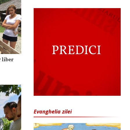
 liber
Evanghelia zilei