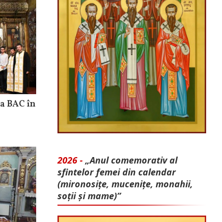
la BAC în
2026 -
„Anul comemorativ al
sfintelor femei din calendar
(mironosițe, mu­cenițe, monahii,
soții și mame)”