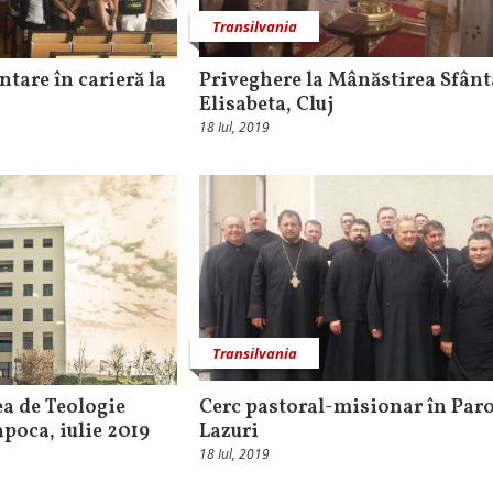
Transilvania
ntare în carieră la
Priveghere la Mânăstirea Sfânt
Elisabeta, Cluj
18 Iul, 2019
Transilvania
ea de Teologie
Cerc pastoral-misionar în Par
poca, iulie 2019
Lazuri
18 Iul, 2019