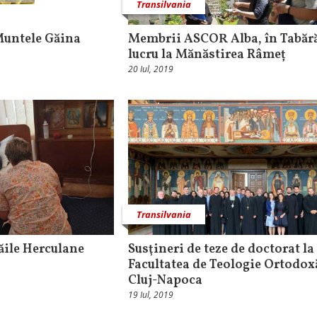
Transilvania
 Muntele Găina
Membrii ASCOR Alba, în Tabăr
lucru la Mănăstirea Râmeț
20 Iul, 2019
Transilvania
ăile Herculane
Susţineri de teze de doctorat la
Facultatea de Teologie Ortodox
Cluj-Napoca
19 Iul, 2019