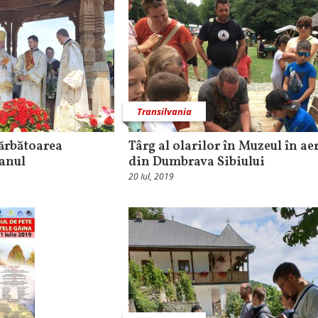
Transilvania
sărbătoarea
Târg al olarilor în Muzeul în aer
eanul
din Dumbrava Sibiului
20 Iul, 2019