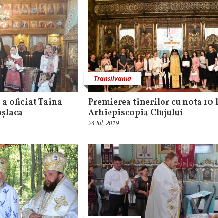
Transilvania
 a oficiat Taina
Premierea tinerilor cu nota 10 
oșlaca
Arhiepiscopia Clujului
24 Iul, 2019