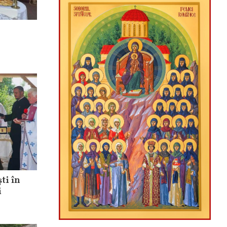
ti în
i