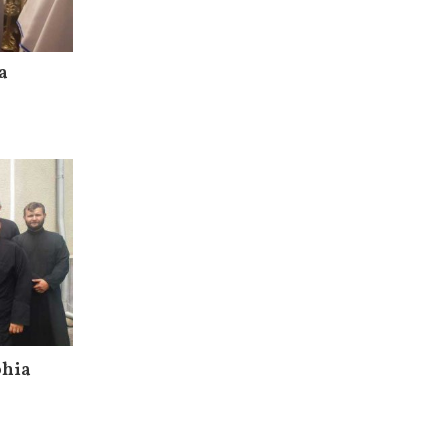
a
ohia