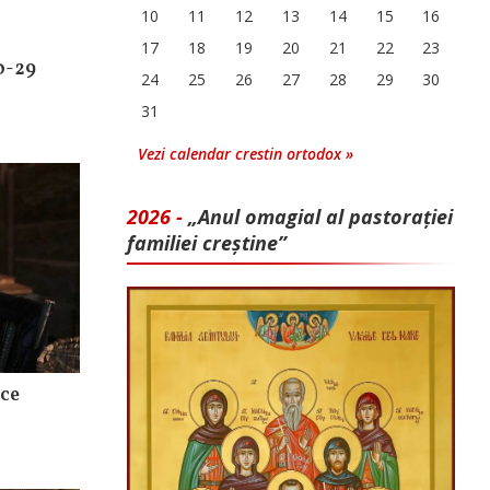
10
11
12
13
14
15
16
17
18
19
20
21
22
23
0-29
24
25
26
27
28
29
30
31
Vezi calendar crestin ortodox »
2026 -
„Anul omagial al pastorației
familiei creștine”
ice