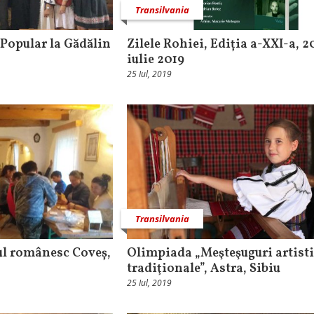
Transilvania
 Popular la Gădălin
Zilele Rohiei, Ediția a-XXI-a, 2
iulie 2019
25 Iul, 2019
Transilvania
tul românesc Coveș,
Olimpiada „Meşteşuguri artist
tradiţionale”, Astra, Sibiu
25 Iul, 2019