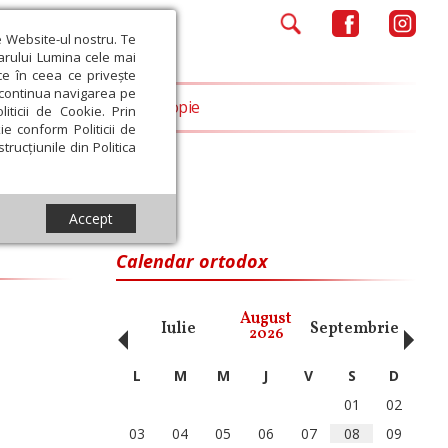
e Website-ul nostru. Te
iarului Lumina cele mai
ce în ceea ce privește
a continua navigarea pe
Opinii
Filantropie
iticii de Cookie. Prin
ie conform Politicii de
trucțiunile din Politica
Accept
Calendar ortodox
‹
›
August
ai
Iunie
Iulie
Septembrie
Octom
2026
L
M
M
J
V
S
D
01
02
03
04
05
06
07
08
09