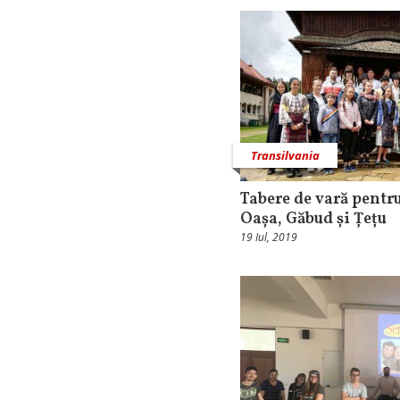
Transilvania
Tabere de vară pentru
Oașa, Găbud și Țețu
19 Iul, 2019