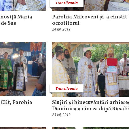
Transilvania
nosiţă Maria
Parohia Milcoveni și-a cinstit
 de Sus
ocrotitorul
24 Iul, 2019
Transilvania
 Clit, Parohia
Slujiri şi binecuvântări arhiereș
Duminica a cincea după Rusali
23 Iul, 2019