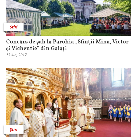
Știri
Concurs de şah la Parohia „Sfinții Mina, Victor
şi Vichentie” din Galaţi
13 Iun, 2017
Știri