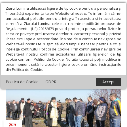
Ziarul Lumina utilizează fişiere de tip cookie pentru a personaliza și
îmbunătăți experiența ta pe Website-ul nostru. Te informăm că ne-
am actualizat politicile pentru a integra în acestea și în activitatea
curentă a Ziarului Lumina cele mai recente modificări propuse de
Regulamentul (UE) 2016/679 privind protecția persoanelor fizice în
ceea ce privește prelucrarea datelor cu caracter personal și privind
libera circulație a acestor date. Înainte de a continua navigarea pe
Website-ul nostru te rugăm să aloci timpul necesar pentru a citi și
Ziarul Lumina
›
Pr. Rareș Bucur
înțelege conținutul Politicii de Cookie. Prin continuarea navigării pe
Pr. Rareș Bucur
Website-ul nostru confirmi acceptarea utilizării fişierelor de tip
cookie conform Politicii de Cookie. Nu uita totuși că poți modifica în
orice moment setările acestor fişiere cookie urmând instrucțiunile
din Politica de Cookie.
Politica de Cookie
GDPR
Accept
Știri