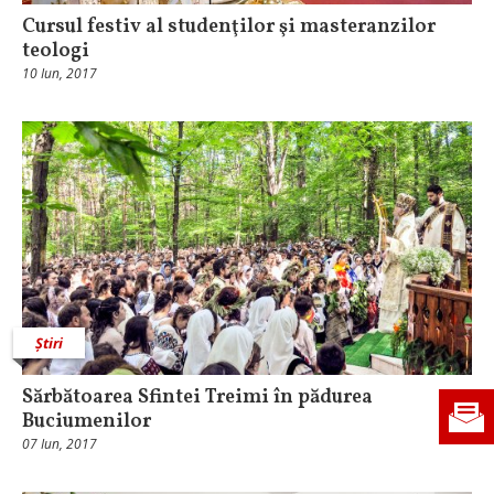
Cursul festiv al studenţilor şi masteranzilor
teologi
10 Iun, 2017
Știri
Sărbătoarea Sfintei Treimi în pădurea
Buciumenilor
07 Iun, 2017