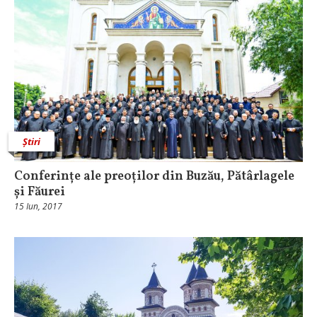
Știri
Conferințe ale preoților din Buzău, Pătârlagele
și Făurei
15 Iun, 2017