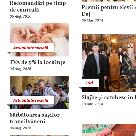
Recomandări pe timp
Premii pentru elevii
de caniculă
Dej
06 Aug, 2026
06 Mai, 2014
Actualitate socială
TVA de 9% la locuinţe
06 Aug, 2026
Știri
Slujbe şi cateheze în
Actualitate socială
10 Apr, 2014
Sărbătoarea saşilor
transilvăneni
06 Aug, 2026