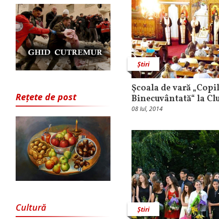
Știri
Şcoala de vară „Copil
Rețete de post
Binecuvântată“ la Cl
08 Iul, 2014
Cultură
Știri