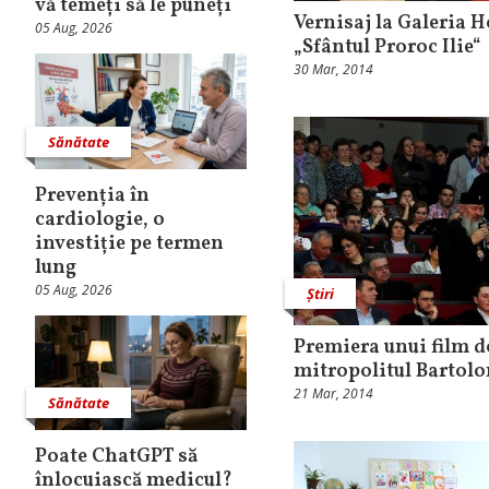
vă temeți să le puneți
Vernisaj la Galeria H
05 Aug, 2026
„Sfântul Proroc Ilie“
30 Mar, 2014
Sănătate
Prevenția în
cardiologie, o
investiție pe termen
lung
05 Aug, 2026
Știri
Premiera unui film 
mitropolitul Bartol
21 Mar, 2014
Sănătate
Poate ChatGPT să
înlocuiască medicul?