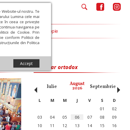
e Website-ul nostru. Te
iarului Lumina cele mai
ce în ceea ce privește
a continua navigarea pe
Opinii
Filantropie
iticii de Cookie. Prin
ie conform Politicii de
trucțiunile din Politica
Accept
Calendar ortodox
‹
›
August
ai
Iunie
Iulie
Septembrie
Octom
2026
L
M
M
J
V
S
D
01
02
03
04
05
06
07
08
09
10
11
12
13
14
15
16