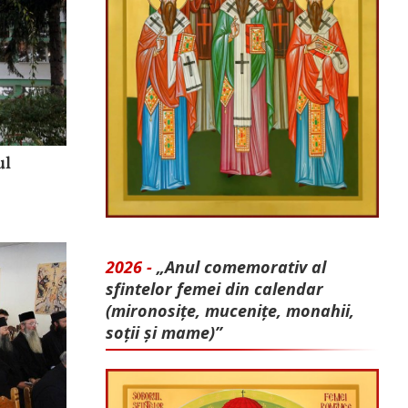
ul
2026 -
„Anul comemorativ al
sfintelor femei din calendar
(mironosițe, mu­cenițe, monahii,
soții și mame)”