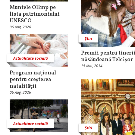
Muntele Olimp pe
lista patrimoniului
UNESCO
06 Aug, 2026
Știri
Premii pentru tineri
Actualitate socială
năsăudeană Telcişor
15 Mai, 2014
Program naţional
pentru creşterea
natalităţii
06 Aug, 2026
Actualitate socială
Știri