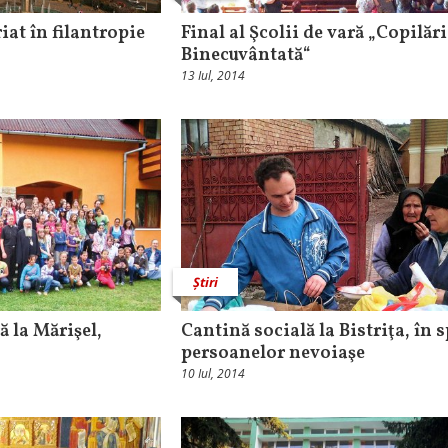
iat în filantropie
Final al Şcolii de vară „Copilări
Binecuvântată“
13 Iul, 2014
Știri
ă la Mărişel,
Cantină socială la Bistriţa, în s
persoanelor nevoiaşe
10 Iul, 2014