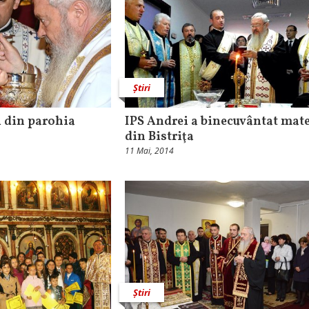
Știri
i din parohia
IPS Andrei a binecuvântat mat
din Bistriţa
11 Mai, 2014
Știri