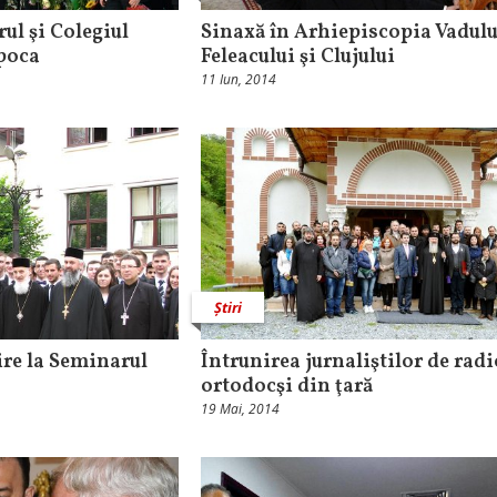
rul şi Colegiul
Sinaxă în Arhiepiscopia Vadulu
poca
Feleacului şi Clujului
11 Iun, 2014
Știri
ire la Seminarul
Întrunirea jurnaliştilor de radi
ortodocşi din ţară
19 Mai, 2014