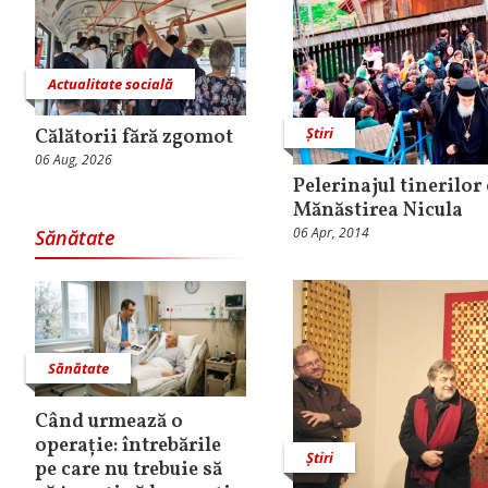
Actualitate socială
Știri
Călătorii fără zgomot
06 Aug, 2026
Pelerinajul tinerilor 
Mănăstirea Nicula
06 Apr, 2014
Sănătate
Sănătate
Când urmează o
operație: întrebările
Știri
pe care nu trebuie să