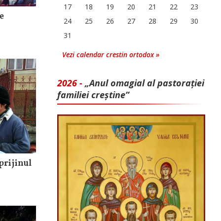
17
18
19
20
21
22
23
e
24
25
26
27
28
29
30
31
Vezi calendar crestin ortodox »
2026 -
„Anul omagial al pastorației
familiei creștine”
prijinul