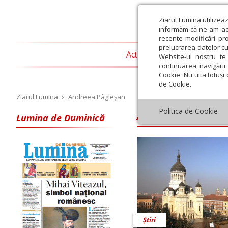
Ziarul Lumina utilizea
informăm că ne-am actu
recente modificări pr
prelucrarea datelor cu
Actualitate religioasă
T
Website-ul nostru te 
continuarea navigării 
Cookie. Nu uita totuși 
de Cookie.
Ziarul Lumina
›
Andreea Pâgleşan
Andreea Pâgleş
Politica de Cookie
Lumina de Duminică
Iulie
August
Septembrie
Octombrie
Noiembrie
Dec
Știri