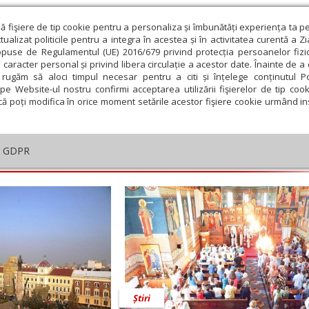
ză fişiere de tip cookie pentru a personaliza și îmbunătăți experiența ta p
alizat politicile pentru a integra în acestea și în activitatea curentă a Z
opuse de Regulamentul (UE) 2016/679 privind protecția persoanelor fizi
 caracter personal și privind libera circulație a acestor date. Înainte de 
eologie și spiritualitate
Educaţie și Cultură
Societate
rugăm să aloci timpul necesar pentru a citi și înțelege conținutul Pol
pe Website-ul nostru confirmi acceptarea utilizării fişierelor de tip cook
că poți modifica în orice moment setările acestor fişiere cookie urmând ins
an
GDPR
embrie
Ianuarie
Februarie
Martie
Aprilie
M
Știri