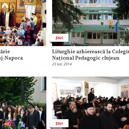
Știri
ărie
Liturghie arhierească la Colegi
uj-Napoca
Naţional Pedagogic clujean
23 Iun, 2014
Știri