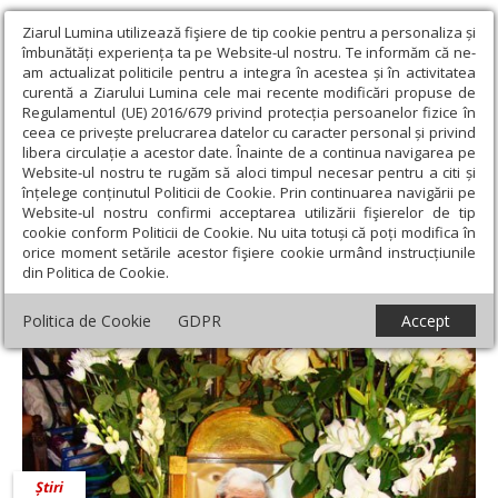
Ziarul Lumina utilizează fişiere de tip cookie pentru a personaliza și
îmbunătăți experiența ta pe Website-ul nostru. Te informăm că ne-
am actualizat politicile pentru a integra în acestea și în activitatea
curentă a Ziarului Lumina cele mai recente modificări propuse de
Regulamentul (UE) 2016/679 privind protecția persoanelor fizice în
ceea ce privește prelucrarea datelor cu caracter personal și privind
libera circulație a acestor date. Înainte de a continua navigarea pe
Website-ul nostru te rugăm să aloci timpul necesar pentru a citi și
Ziarul Lumina
›
Arhid. Gheorghe-Cristian Popa
înțelege conținutul Politicii de Cookie. Prin continuarea navigării pe
Gheorghe Cristian Popa
Website-ul nostru confirmi acceptarea utilizării fişierelor de tip
cookie conform Politicii de Cookie. Nu uita totuși că poți modifica în
orice moment setările acestor fişiere cookie urmând instrucțiunile
din Politica de Cookie.
Politica de Cookie
GDPR
Accept
Știri