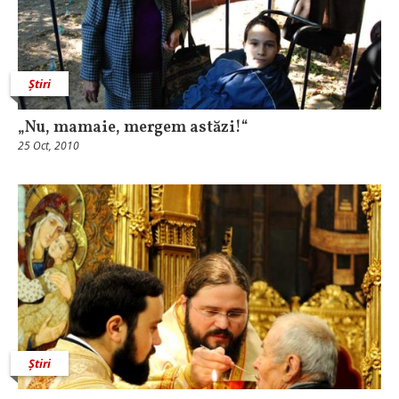
Știri
„Nu, mamaie, mergem astăzi!“
25 Oct, 2010
Știri