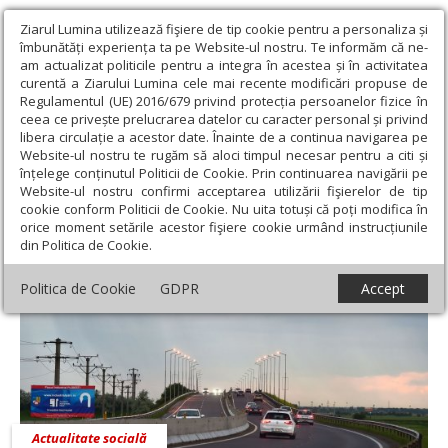
Ziarul Lumina utilizează fişiere de tip cookie pentru a personaliza și
îmbunătăți experiența ta pe Website-ul nostru. Te informăm că ne-
am actualizat politicile pentru a integra în acestea și în activitatea
curentă a Ziarului Lumina cele mai recente modificări propuse de
Regulamentul (UE) 2016/679 privind protecția persoanelor fizice în
ceea ce privește prelucrarea datelor cu caracter personal și privind
libera circulație a acestor date. Înainte de a continua navigarea pe
Website-ul nostru te rugăm să aloci timpul necesar pentru a citi și
Ziarul Lumina
›
Cristina Zamfirescu
înțelege conținutul Politicii de Cookie. Prin continuarea navigării pe
Cristina Zamfirescu
Website-ul nostru confirmi acceptarea utilizării fişierelor de tip
cookie conform Politicii de Cookie. Nu uita totuși că poți modifica în
orice moment setările acestor fişiere cookie urmând instrucțiunile
din Politica de Cookie.
Politica de Cookie
GDPR
Accept
Actualitate socială