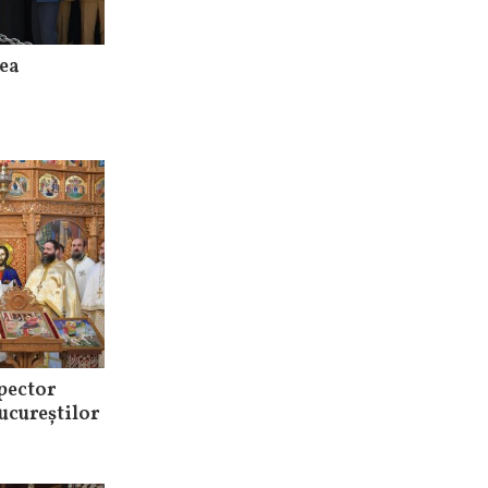
bea
pector
ucureștilor