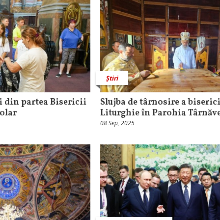
Știri
i din partea Bisericii
Slujba de târnosire a biserici
colar
Liturghie în Parohia Târnăv
08 Sep, 2025