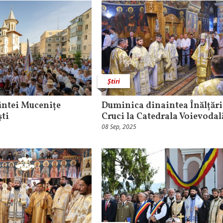
Știri
intei Mucenițe
Duminica dinaintea Înălțării
ști
Cruci la Catedrala Voievodal
08 Sep, 2025