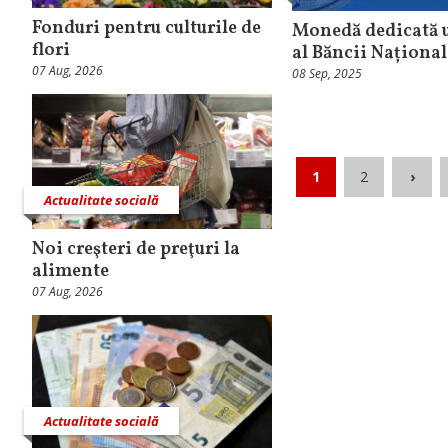
Fonduri pentru culturile de
Monedă dedicată u
flori
al Băncii Naționa
07 Aug, 2026
08 Sep, 2025
1
2
›
Actualitate socială
Noi creşteri de preţuri la
alimente
07 Aug, 2026
Actualitate socială