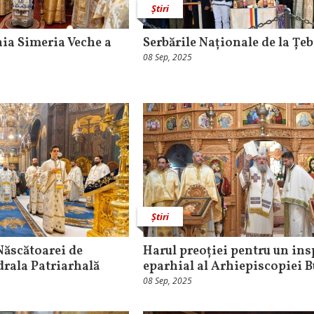
Știri
hia Simeria Veche a
Serbările Naționale de la Țe
08 Sep, 2025
Știri
Născătoarei de
Harul preoției pentru un ins
rala Patriarhală
eparhial al Arhiepiscopiei B
08 Sep, 2025