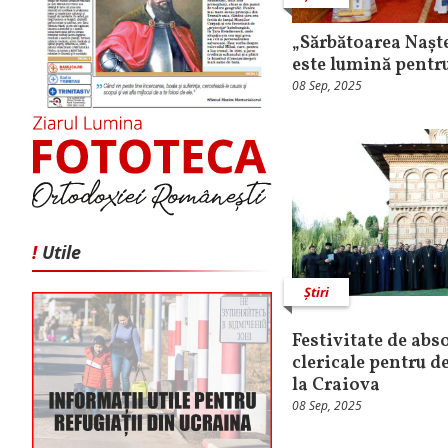
„Sărbătoarea Nașt
este lumină pentru
08 Sep, 2025
!
Utile
Știri
Festivitate de abso
clericale pentru de
la Craiova
08 Sep, 2025