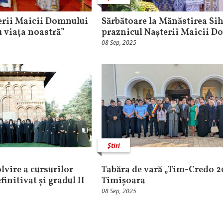
erii Maicii Domnului
Sărbătoare la Mănăstirea Sih
 viața noastră”
praznicul Nașterii Maicii D
08 Sep, 2025
Știri
lvire a cursurilor
Tabăra de vară „Tim-Credo 2
finitivat și gradul II
Timișoara
08 Sep, 2025