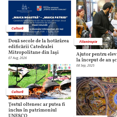
Cultură
Două secole de la hotărârea
Filantropie
edificării Catedralei
Mitropolitane din Iași
Ajutor pentru elev
07 Aug, 2026
la început de an ș
08 Sep, 2025
Cultură
Țestul oltenesc ar putea fi
inclus în patrimoniul
UNESCO