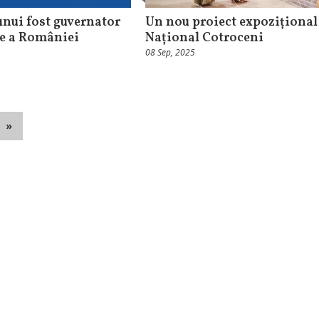
nui fost guvernator
Un nou proiect expozițional
le a României
Național Cotroceni
08 Sep, 2025
»