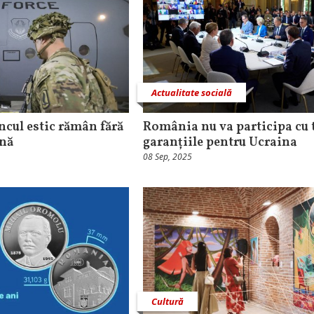
Actualitate socială
ncul estic rămân fără
România nu va participa cu t
ană
garanțiile pentru Ucraina
08 Sep, 2025
Cultură