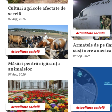
Culturi agricole afectate de
secetă
07 Aug, 2026
Actualitate socială
Armatele de pe fla
susținere americ
Actualitate socială
08 Sep, 2025
Măsuri pentru siguranţa
animalelor
07 Aug, 2026
Actualitate socială
Actualitate socială