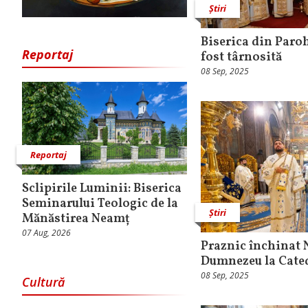
Știri
Biserica din Paro
Reportaj
fost târnosită
08 Sep, 2025
Reportaj
Sclipirile Luminii: Biserica
Seminarului Teologic de la
Știri
Mănăstirea Neamț
07 Aug, 2026
Praznic închinat 
Dumnezeu la Cated
08 Sep, 2025
Cultură