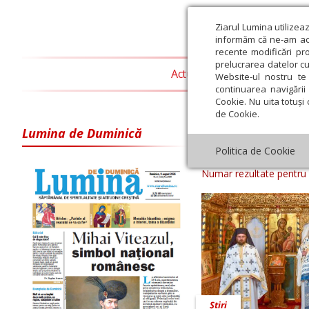
Ziarul Lumina utilizea
informăm că ne-am actu
recente modificări pr
prelucrarea datelor cu
Actualitate religioasă
T
Website-ul nostru te 
continuarea navigării 
Cookie. Nu uita totuși 
de Cookie.
Lumina de Duminică
Arhiva ziar Z
Politica de Cookie
Numar rezultate pentru
Știri