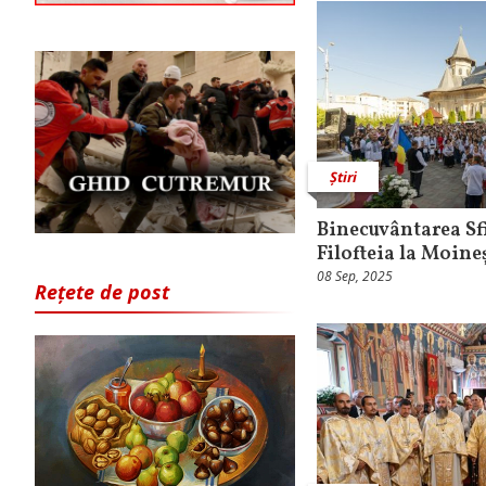
Știri
Binecuvântarea Sf
Filofteia la Moine
08 Sep, 2025
Rețete de post