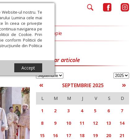
e Website-ul nostru. Te
iarului Lumina cele mai
ce în ceea ce privește
a continua navigarea pe
Opinii
Filantropie
iticii de Cookie. Prin
ie conform Politicii de
trucțiunile din Politica
Calendar articole
Accept
«
»
SEPTEMBRIE 2025
L
M
M
J
V
S
D
1
2
3
4
5
6
7
8
9
10
11
12
13
14
15
16
17
18
19
20
21