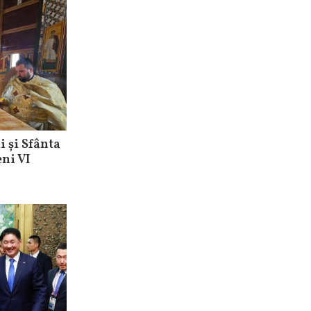
i și Sfânta
eni VI