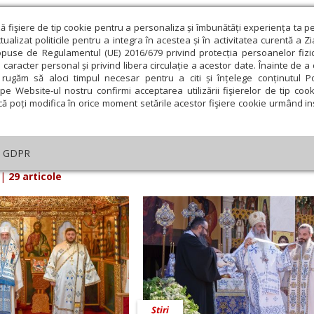
ză fişiere de tip cookie pentru a personaliza și îmbunătăți experiența ta p
alizat politicile pentru a integra în acestea și în activitatea curentă a Z
opuse de Regulamentul (UE) 2016/679 privind protecția persoanelor fizi
 caracter personal și privind libera circulație a acestor date. Înainte de 
eologie și spiritualitate
Educaţie și Cultură
Societate
rugăm să aloci timpul necesar pentru a citi și înțelege conținutul Pol
pe Website-ul nostru confirmi acceptarea utilizării fişierelor de tip cook
că poți modifica în orice moment setările acestor fişiere cookie urmând ins
iarul Lumina din 08 Septembrie 2025
GDPR
|
29 articole
Știri