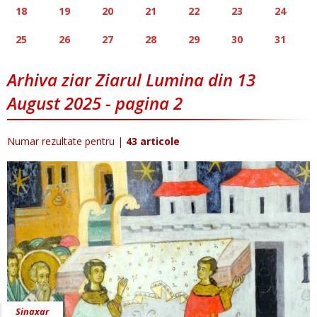
18
19
20
21
22
23
24
25
26
27
28
29
30
31
Arhiva ziar Ziarul Lumina din 13
August 2025 - pagina 2
Numar rezultate pentru
|
43 articole
Sinaxar