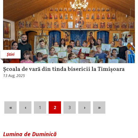
Știri
Școala de vară din tinda bisericii la Timișoara
13 Aug, 2025
«
‹
1
2
3
›
»
Lumina de Duminică