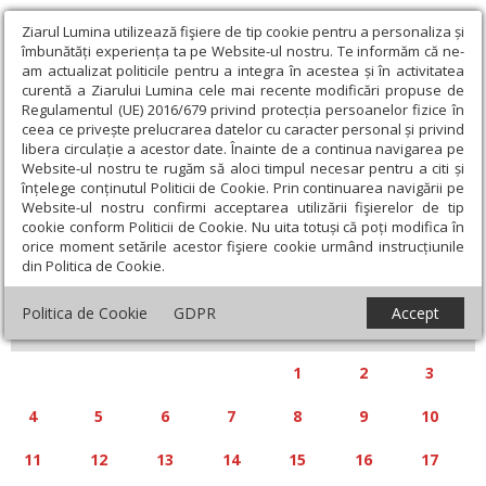
Ziarul Lumina utilizează fişiere de tip cookie pentru a personaliza și
îmbunătăți experiența ta pe Website-ul nostru. Te informăm că ne-
am actualizat politicile pentru a integra în acestea și în activitatea
curentă a Ziarului Lumina cele mai recente modificări propuse de
Regulamentul (UE) 2016/679 privind protecția persoanelor fizice în
ceea ce privește prelucrarea datelor cu caracter personal și privind
libera circulație a acestor date. Înainte de a continua navigarea pe
Website-ul nostru te rugăm să aloci timpul necesar pentru a citi și
Calendar articole
înțelege conținutul Politicii de Cookie. Prin continuarea navigării pe
Website-ul nostru confirmi acceptarea utilizării fişierelor de tip
cookie conform Politicii de Cookie. Nu uita totuși că poți modifica în
orice moment setările acestor fişiere cookie urmând instrucțiunile
din Politica de Cookie.
«
»
AUGUST 2025
Politica de Cookie
GDPR
Accept
L
M
M
J
V
S
D
1
2
3
4
5
6
7
8
9
10
11
12
13
14
15
16
17