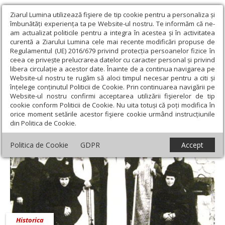
Ziarul Lumina utilizează fişiere de tip cookie pentru a personaliza și
îmbunătăți experiența ta pe Website-ul nostru. Te informăm că ne-
am actualizat politicile pentru a integra în acestea și în activitatea
curentă a Ziarului Lumina cele mai recente modificări propuse de
Regulamentul (UE) 2016/679 privind protecția persoanelor fizice în
ceea ce privește prelucrarea datelor cu caracter personal și privind
libera circulație a acestor date. Înainte de a continua navigarea pe
Website-ul nostru te rugăm să aloci timpul necesar pentru a citi și
Ziarul Lumina
›
Adrian Nicolae Petcu
înțelege conținutul Politicii de Cookie. Prin continuarea navigării pe
Adrian Nicolae Petcu
Website-ul nostru confirmi acceptarea utilizării fişierelor de tip
cookie conform Politicii de Cookie. Nu uita totuși că poți modifica în
orice moment setările acestor fişiere cookie urmând instrucțiunile
din Politica de Cookie.
Politica de Cookie
GDPR
Accept
Historica