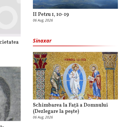
II Petru 1, 10-19
06 Aug, 2026
Sinaxar
cietatea
Schimbarea la Faţă a Domnului
(Dezlegare la peşte)
06 Aug, 2026
u-