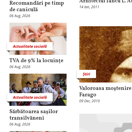
Arhitectul Iancu L. 
Recomandări pe timp
14 Ian, 2011
de caniculă
06 Aug, 2026
Actualitate socială
TVA de 9% la locuinţe
06 Aug, 2026
Știri
Valoroasa moştenire 
Farago
Actualitate socială
09 Dec, 2010
Sărbătoarea saşilor
transilvăneni
06 Aug, 2026