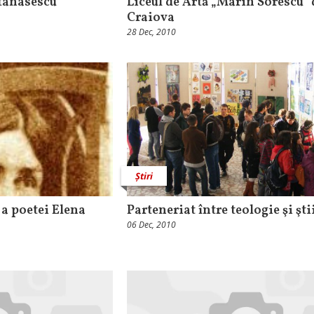
Atanasescu
Liceul de Artă „Marin Sorescu“
Craiova
28 Dec, 2010
Știri
a poetei Elena
Parteneriat între teologie şi şti
06 Dec, 2010