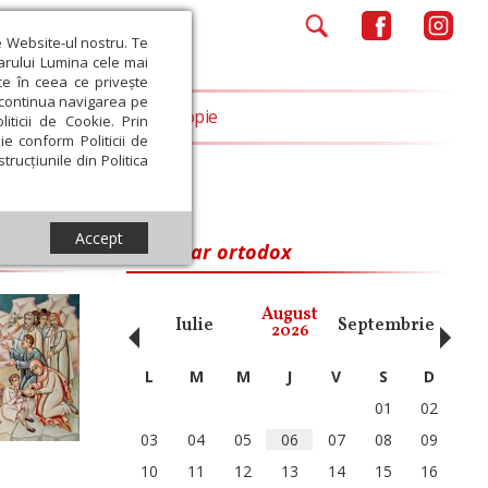
e Website-ul nostru. Te
iarului Lumina cele mai
ce în ceea ce privește
a continua navigarea pe
Opinii
Filantropie
iticii de Cookie. Prin
ie conform Politicii de
trucțiunile din Politica
Accept
Calendar ortodox
‹
›
August
ai
Iunie
Iulie
Septembrie
Octom
2026
L
M
M
J
V
S
D
01
02
03
04
05
06
07
08
09
10
11
12
13
14
15
16