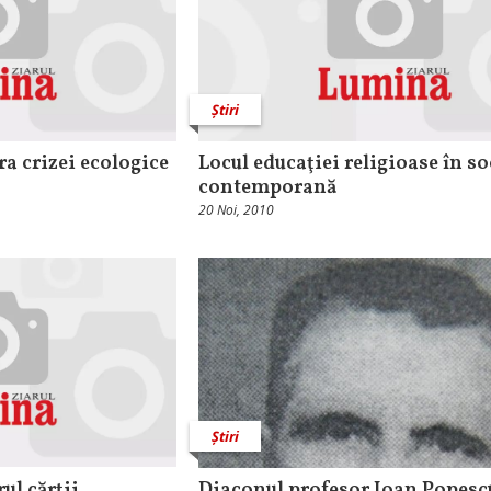
Știri
ra crizei ecologice
Locul educaţiei religioase în so
contemporană
20 Noi, 2010
Știri
ul cărţii
Diaconul profesor Ioan Popesc