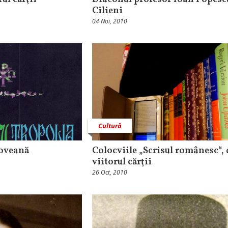
Cilieni
04 Noi, 2010
Cultură
ioveană
Colocviile „Scrisul românesc“,
viitorul cărţii
26 Oct, 2010