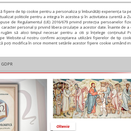
ză fişiere de tip cookie pentru a personaliza și îmbunătăți experiența ta p
alizat politicile pentru a integra în acestea și în activitatea curentă a Z
opuse de Regulamentul (UE) 2016/679 privind protecția persoanelor fizi
 caracter personal și privind libera circulație a acestor date. Înainte de 
eologie și spiritualitate
Educaţie și Cultură
Societate
rugăm să aloci timpul necesar pentru a citi și înțelege conținutul Pol
pe Website-ul nostru confirmi acceptarea utilizării fişierelor de tip cook
că poți modifica în orice moment setările acestor fişiere cookie urmând ins
șor
GDPR
embrie
Ianuarie
Februarie
Martie
Aprilie
M
Oltenia