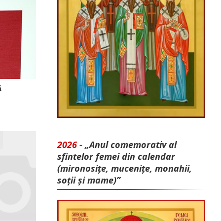
ă
2026 -
„Anul comemorativ al
sfintelor femei din calendar
(mironosițe, mu­cenițe, monahii,
soții și mame)”