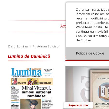
Ziarul Lumina utilizea
informăm că ne-am actu
recente modificări pr
prelucrarea datelor cu
Actualitate religioasă
T
Website-ul nostru te 
continuarea navigării 
Cookie. Nu uita totuși 
de Cookie.
Ziarul Lumina
›
Pr. Adrian Boldișor
Pr. Adrian Boldi
Politica de Cookie
Lumina de Duminică
Iulie
August
Septembrie
Octombrie
Noiembrie
Dec
Repere și idei