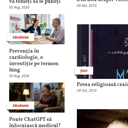
vă temeți să le puneți
09 Noi, 2010
05 Aug, 2026
Sănătate
Prevenția în
cardiologie, o
investiție pe termen
lung
Știri
05 Aug, 2026
Presa religioasă cra
29 Oct, 2010
Sănătate
Poate ChatGPT să
înlocuiască medicul?