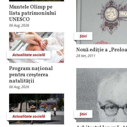
Muntele Olimp pe
lista patrimoniului
UNESCO
06 Aug, 2026
Știri
Nouă ediţie a „Prolo
Actualitate socială
28 Ian, 2011
Program naţional
pentru creşterea
natalităţii
06 Aug, 2026
Știri
Actualitate socială