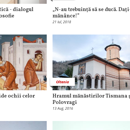
ică - dialogul
„N-au trebuinţă să se ducă. Daţi
losofie
mănânce!”
21 Iul, 2018
Oltenia
ide ochii celor
Hramul mănăstirilor Tismana 
Polovragi
13 Aug, 2016