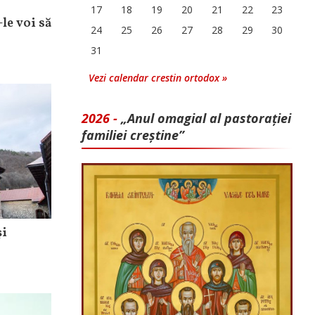
17
18
19
20
21
22
23
-le voi să
24
25
26
27
28
29
30
31
Vezi calendar crestin ortodox »
2026 -
„Anul omagial al pastorației
familiei creștine”
şi