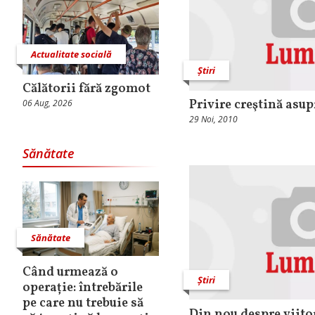
Actualitate socială
Știri
Călătorii fără zgomot
Privire creştină asup
06 Aug, 2026
29 Noi, 2010
Sănătate
Sănătate
Când urmează o
Știri
operație: întrebările
pe care nu trebuie să
Din nou despre viitor