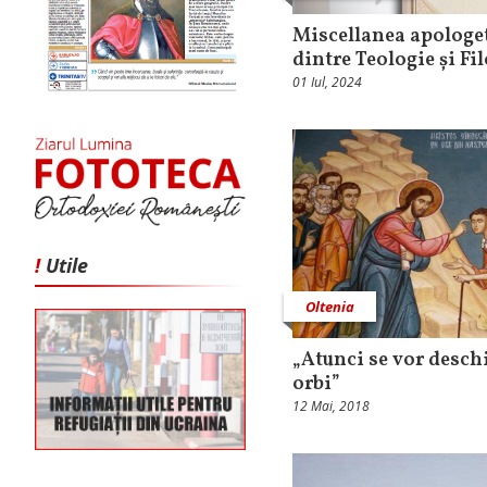
Miscellanea apologet
dintre Teologie și Fi
01 Iul, 2024
!
Utile
Oltenia
„Atunci se vor desch
orbi”
12 Mai, 2018