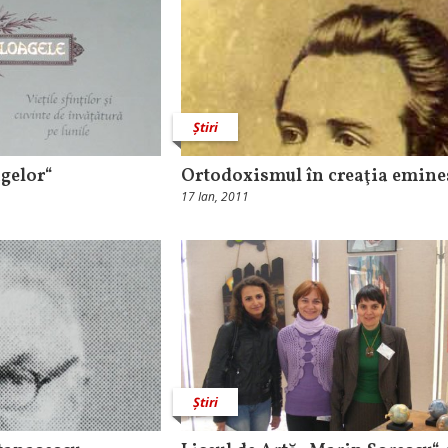
Știri
agelor“
Ortodoxismul în creaţia emine
17 Ian, 2011
Știri