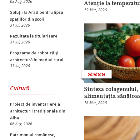
03 Aug, 2026
Atenție la temperatu
19 Mar, 2026
Soluții la Arad pentru lipsa
spațiilor din școli
31 Iul, 2026
Rezultate la titularizare
31 Iul, 2026
Programe de robotică şi
arhitectură în mediul rural
31 Iul, 2026
Sănătate
Cultură
Sinteza colagenului, 
alimentaţia sănătoa
16 Mar, 2026
Proiect de inventariere a
arhitecturii tradiționale din
Alba
06 Aug, 2026
Patrimoniul românesc,