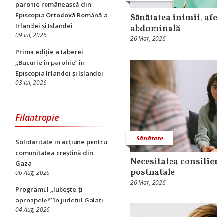
parohie românească din
Episcopia Ortodoxă Română a
Sănătatea inimii, af
Irlandei și Islandei
abdominală
09 Iul, 2026
26 Mar, 2026
Prima ediție a taberei
„Bucurie în parohie” în
Episcopia Irlandei și Islandei
03 Iul, 2026
Filantropie
Sănătate
Solidaritate în acțiune pentru
comunitatea creștină din
Necesitatea consilie
Gaza
postnatale
06 Aug, 2026
26 Mar, 2026
Programul „Iubește-ți
aproapele!” în județul Galați
04 Aug, 2026