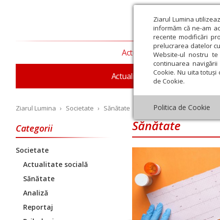
Ziarul Lumina utilizea
informăm că ne-am actu
recente modificări pr
prelucrarea datelor cu
Actualitate religioasă
T
Website-ul nostru te 
continuarea navigării 
Cookie. Nu uita totuși 
Actualitate socială
Sănăta
de Cookie.
Politica de Cookie
Ziarul Lumina
›
Societate
›
Sănătate
Sănătate
Categorii
Societate
Iulie
August
Septembrie
Octombrie
Noiembrie
Dec
Actualitate socială
Sănătate
Analiză
Reportaj