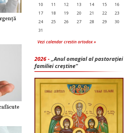
10
11
12
13
14
15
16
17
18
19
20
21
22
23
rgență
24
25
26
27
28
29
30
31
Vezi calendar crestin ortodox »
2026 -
„Anul omagial al pastorației
familiei creștine”
rafăcute