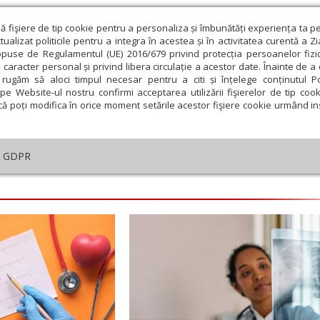
ză fişiere de tip cookie pentru a personaliza și îmbunătăți experiența ta p
alizat politicile pentru a integra în acestea și în activitatea curentă a Z
opuse de Regulamentul (UE) 2016/679 privind protecția persoanelor fizi
 caracter personal și privind libera circulație a acestor date. Înainte de 
eologie și spiritualitate
Educaţie și Cultură
Societate
rugăm să aloci timpul necesar pentru a citi și înțelege conținutul Pol
pe Website-ul nostru confirmi acceptarea utilizării fişierelor de tip cook
că poți modifica în orice moment setările acestor fişiere cookie urmând ins
te
Analiză
Reportaj
Psihologie
Religie și știi
GDPR
embrie
Ianuarie
Februarie
Martie
Aprilie
M