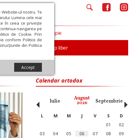
e Website-ul nostru. Te
iarului Lumina cele mai
ce în ceea ce privește
a continua navigarea pe
Opinii
Filantropie
iticii de Cookie. Prin
ie conform Politicii de
trucțiunile din Politica
nță
Familie
Timp liber
Accept
Calendar ortodox
‹
›
August
ai
Iunie
Iulie
Septembrie
Octom
2026
L
M
M
J
V
S
D
01
02
03
04
05
06
07
08
09