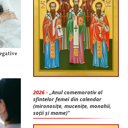
negative
2026 -
„Anul comemorativ al
sfintelor femei din calendar
(mironosițe, mu­cenițe, monahii,
soții și mame)”