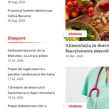
06 Aug, 2026
Praznicul luminii taborice pe
Colina Bucuriei
06 Aug, 2026
Sănătate
Diaspora
Alimentaţia în dezvo
funcționarea muscul
Festivalul bucuriei de la
München, la a treia ediție
30 Mar, 2026
22 Iul, 2026
Popas de rugăciune la o
parohie românească din Italia
17 Iul, 2026
Târnosire de biserică în
Danemarca și slujiri misionare
16 Iul, 2026
Popas duhovnicesc într-o
Sănătate