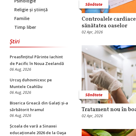
Psihologie
Sănătate
Religie și știință
Familie
Controalele cardiace,
sănătatea oaselor
Timp liber
02 Apr, 2026
Știri
Preasfințitul Părinte Iachint
de Pacific în Noua Zeelandă
06 Aug, 2026
Urcuş duhovnicesc pe
Muntele Ceahlău
06 Aug, 2026
Sănătate
Biserica Greacă din Galați și‑a
Tratament nou în bo
sărbătorit hramul
06 Aug, 2026
02 Apr, 2026
Școala de vară a Sinaxei
educaționale 2026 de la Oaşa