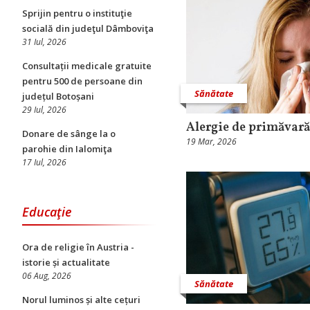
Sprijin pentru o instituţie
socială din judeţul Dâmboviţa
31 Iul, 2026
Consultații medicale gratuite
pentru 500 de persoane din
Sănătate
județul Botoșani
29 Iul, 2026
Alergie de primăvară
Donare de sânge la o
19 Mar, 2026
parohie din Ialomiţa
17 Iul, 2026
Educaţie
Ora de religie în Austria -
istorie și actualitate
06 Aug, 2026
Sănătate
Norul luminos și alte cețuri