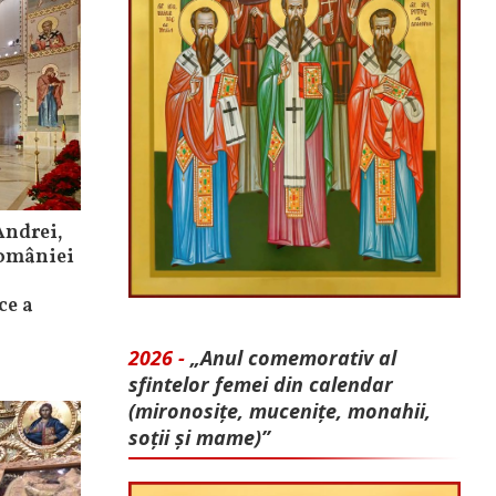
Andrei,
României
ce a
2026 -
„Anul comemorativ al
sfintelor femei din calendar
(mironosițe, mu­cenițe, monahii,
soții și mame)”