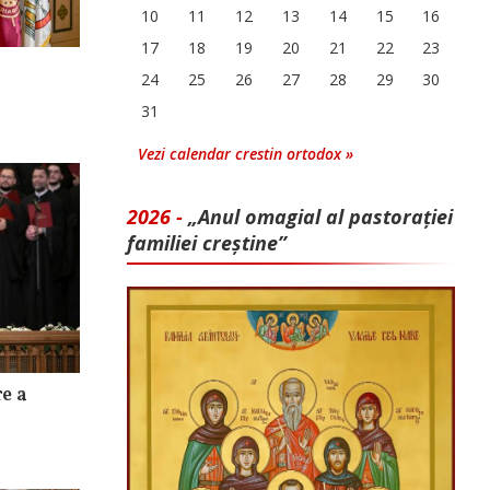
10
11
12
13
14
15
16
17
18
19
20
21
22
23
24
25
26
27
28
29
30
31
Vezi calendar crestin ortodox »
2026 -
„Anul omagial al pastorației
familiei creștine”
e a