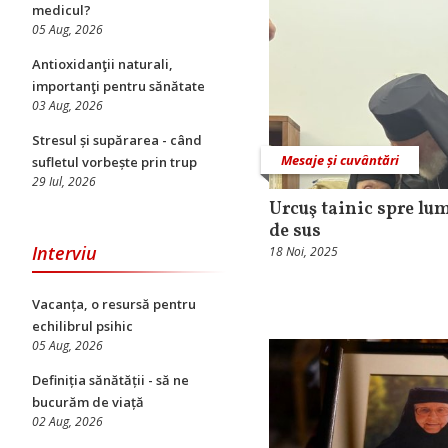
medicul?
05 Aug, 2026
Antioxidanţii naturali,
importanţi pentru sănătate
03 Aug, 2026
Stresul și supărarea - când
Mesaje și cuvântări
sufletul vorbește prin trup
29 Iul, 2026
Urcuş tainic spre lu
de sus
Interviu
18 Noi, 2025
Vacanța, o resursă pentru
echilibrul psihic
05 Aug, 2026
Definiția sănătății - să ne
bucurăm de viață
02 Aug, 2026