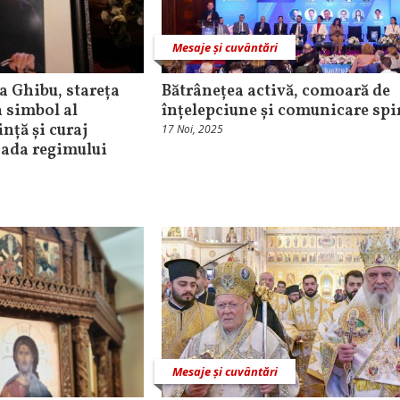
Mesaje și cuvântări
a Ghibu, stareța
Bătrânețea activă, comoară de
 simbol al
înțelepciune și comunicare spi
ință și curaj
17 Noi, 2025
oada regimului
Mesaje și cuvântări