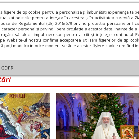
ză fişiere de tip cookie pentru a personaliza și îmbunătăți experiența ta p
alizat politicile pentru a integra în acestea și în activitatea curentă a Z
opuse de Regulamentul (UE) 2016/679 privind protecția persoanelor fizi
 caracter personal și privind libera circulație a acestor date. Înainte de 
eologie și spiritualitate
Educaţie și Cultură
Societate
rugăm să aloci timpul necesar pentru a citi și înțelege conținutul Pol
pe Website-ul nostru confirmi acceptarea utilizării fişierelor de tip cook
că poți modifica în orice moment setările acestor fişiere cookie urmând ins
An omagial
Comunicate de presă
Documentar
GDPR
tări
embrie
Ianuarie
Februarie
Martie
Aprilie
M