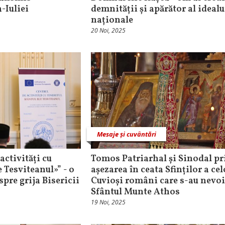
-Iuliei
demnității și apărător al idealu
naționale
20 Noi, 2025
Mesaje și cuvântări
activități cu
Tomos Patriarhal și Sinodal pr
e Tesviteanul»” - o
așezarea în ceata Sfinților a ce
pre grija Bisericii
Cuvioși români care s-au nevoi
Sfântul Munte Athos
19 Noi, 2025