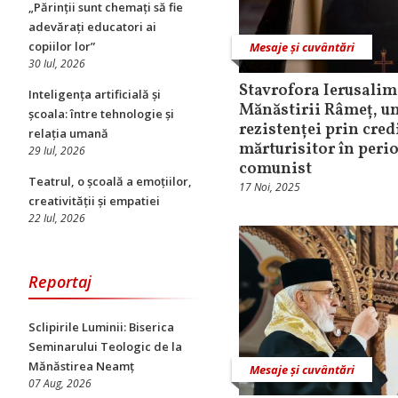
„Părinții sunt chemați să fie
adevărați educatori ai
copiilor lor”
Mesaje și cuvântări
30 Iul, 2026
Stavrofora Ierusalim
Inteligența artificială și
Mănăstirii Râmeț, un
școala: între tehnologie și
rezistenței prin cred
relația umană
mărturisitor în peri
29 Iul, 2026
comunist
Teatrul, o școală a emoțiilor,
17 Noi, 2025
creativității și empatiei
22 Iul, 2026
Reportaj
Sclipirile Luminii: Biserica
Seminarului Teologic de la
Mănăstirea Neamț
Mesaje și cuvântări
07 Aug, 2026