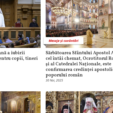
Mesaje și cuvântări
ană a iubirii
Sărbătoarea Sfântului Apostol 
ntru copii, tineri
cel întâi chemat, Ocrotitorul 
şi al Catedralei Naţionale, este
confirmarea credinţei apostoli
poporului român
30 Noi, 2025