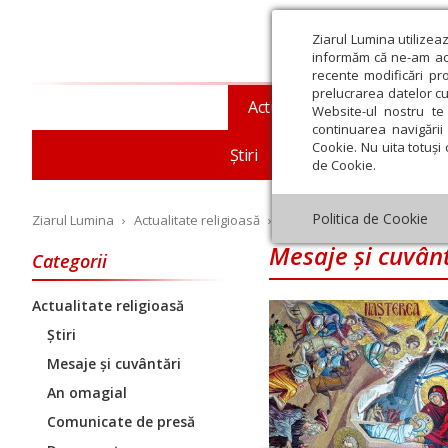
Ziarul Lumina utilizea
informăm că ne-am actu
recente modificări pr
prelucrarea datelor cu
Actualitate religioasă
T
Website-ul nostru te 
continuarea navigării 
Cookie. Nu uita totuși 
Știri
Mesaje și cuvântări
de Cookie.
Politica de Cookie
Ziarul Lumina
›
Actualitate religioasă
›
Mesaje și cuvântări
Mesaje și cuvân
Categorii
Actualitate religioasă
Iulie
August
Septembrie
Octombrie
Noiembrie
Dec
Știri
Mesaje și cuvântări
An omagial
Comunicate de presă