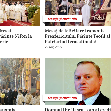
Mesaje și cuvântări
dresat
Mesaj de felicitare transmis
Părinte Nifon la
Preafericitului Părinte Teofil al 
erie
Patriarhul Ierusalimului
22 Noi, 2025
Mesaje și cuvântări
transmis
Domnul Ilie Ilașcu - om al credi