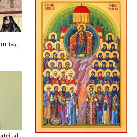
III-lea,
nței, al