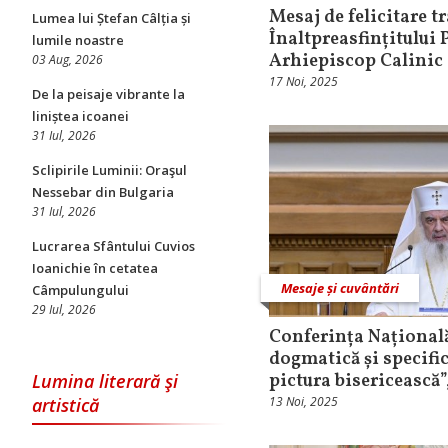
Mesaj de felicitare 
Lumea lui Ștefan Câlția și
Înaltpreasfințitului 
lumile noastre
Arhiepiscop Calinic
03 Aug, 2026
17 Noi, 2025
De la peisaje vibrante la
liniștea icoanei
31 Iul, 2026
Sclipirile Luminii: Oraşul
Nessebar din Bulgaria
31 Iul, 2026
Lucrarea Sfântului Cuvios
Ioanichie în cetatea
Mesaje și cuvântări
Câmpulungului
29 Iul, 2026
Conferința Național
dogmatică și specific
pictura bisericească”,
Lumina literară şi
13 Noi, 2025
artistică