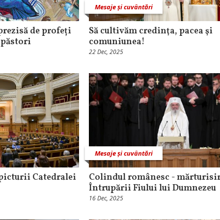
Mesaje și cuvântări
prezisă de profeți
Să cultivăm credinţa, pacea şi
i păstori
comuniunea!
22 Dec, 2025
Mesaje și cuvântări
picturii Catedralei
Colindul românesc - mărturisir
Întrupării Fiului lui Dumnezeu
16 Dec, 2025