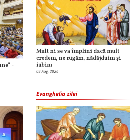
Mult ni se va împlini dacă mult
credem, ne rugăm, nădăjduim și
iubim
une” -
09 Aug, 2026
Evanghelia zilei