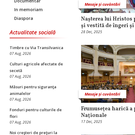
Documentar
Mesaje și cuvântări
In memoriam
Diaspora
Nașterea lui Hristos 
și vestită de îngeri ș
Actualitate socială
28 Dec, 2025
Timbre cu Via Transilvanica
07 Aug, 2026
Culturi agricole afectate de
secetă
07 Aug, 2026
Măsuri pentru siguranţa
animalelor
Mesaje și cuvântări
07 Aug, 2026
Frumuseţea harică a 
Fonduri pentru culturile de
Naţionale
flori
17 Dec, 2025
07 Aug, 2026
Noi creşteri de preţuri la