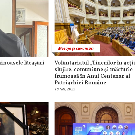
Mesaje și cuvântări
minoasele lăcașuri
Voluntariatul „Tinerilor în acţi
slujire, comuniune şi mărturie
frumoasă în Anul Centenar al
Patriarhiei Române
18 Noi, 2025