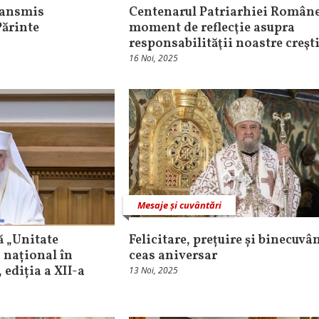
transmis
Centenarul Patriarhiei Române
Părinte
moment de reflecţie asupra
responsabilităţii noastre creşt
16 Noi, 2025
Mesaje și cuvântări
ă „Unitate
Felicitare, prețuire și binecuvâ
 național în
ceas aniversar
 ediția a XII-a
13 Noi, 2025