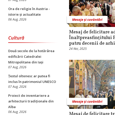
Ora de religie în Austria -
istorie și actualitate
06 Aug, 2026
Mesaje și cuvântări
Mesaj de felicitare a
Cultură
Înaltpreasfinţitului 
patru decenii de arhi
24 Noi, 2025
Două secole de la hotărârea
edificării Catedralei
Mitropolitane din Iași
07 Aug, 2026
Țestul oltenesc ar putea fi
inclus în patrimoniul UNESCO
07 Aug, 2026
Proiect de inventariere a
arhitecturii tradiționale din
Mesaje și cuvântări
Alba
06 Aug, 2026
Mesaj de felicitare 