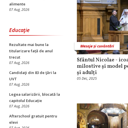
alimente
07 Aug, 2026
Educaţie
Rezultate mai bune la
Mesaje și cuvântări
titularizare față de anul
trecut
Sfântul Nicolae - ico
07 Aug, 2026
milostive și model pe
și adulți
Candidaţi din 83 de ţări la
05 Dec, 2025
UVT
07 Aug, 2026
Legea salarizării, blocată la
capitolul Educație
07 Aug, 2026
Afterschool gratuit pentru
elevi
07 Aug, 2026