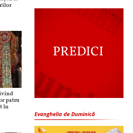
rilor
ivind
lor patru
t în
Evanghelia de Duminică