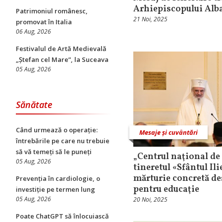
Arhiepiscopului Alba
Patrimoniul românesc,
21 Noi, 2025
promovat în Italia
06 Aug, 2026
Festivalul de Artă Medievală
„Ștefan cel Mare”, la Suceava
05 Aug, 2026
Sănătate
Când urmează o operație:
Mesaje și cuvântări
întrebările pe care nu trebuie
să vă temeți să le puneți
„Centrul naţional de 
05 Aug, 2026
tineretul «Sfântul Ili
mărturie concretă des
Prevenția în cardiologie, o
pentru educaţie
investiție pe termen lung
05 Aug, 2026
20 Noi, 2025
Poate ChatGPT să înlocuiască