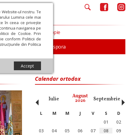
e Website-ul nostru. Te
iarului Lumina cele mai
ce în ceea ce privește
a continua navigarea pe
Opinii
Filantropie
iticii de Cookie. Prin
ie conform Politicii de
trucțiunile din Politica
In memoriam
Diaspora
Accept
Calendar ortodox
‹
›
August
ai
Iunie
Iulie
Septembrie
Octom
2026
L
M
M
J
V
S
D
01
02
03
04
05
06
07
08
09