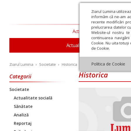
Ziarul Lumina utilizea
informăm că ne-am actu
recente modificări pr
prelucrarea datelor cu
Actualitate religioasă
T
Website-ul nostru te 
continuarea navigării 
Cookie. Nu uita totuși 
Actualitate socială
Sănăta
de Cookie.
Politica de Cookie
Ziarul Lumina
›
Societate
›
Historica
Historica
Categorii
Societate
Iulie
August
Septembrie
Octombrie
Noiembrie
Dec
Actualitate socială
Sănătate
Analiză
Reportaj