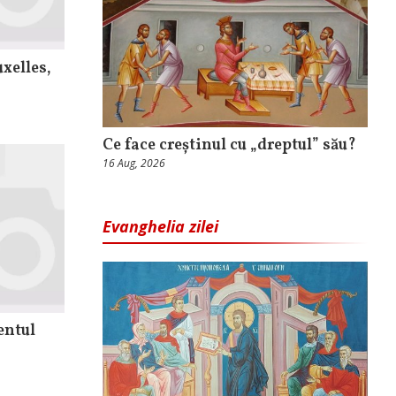
xelles,
Ce face creștinul cu „dreptul” său?
16 Aug, 2026
Evanghelia zilei
entul