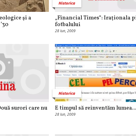
Historica
eologice şi a
„Financial Times“: Iraţionala p
 ’30
fotbalului
28 Iun, 2009
Historica
Două surori care nu
E timpul să reinventăm lumea..
28 Iun, 2009