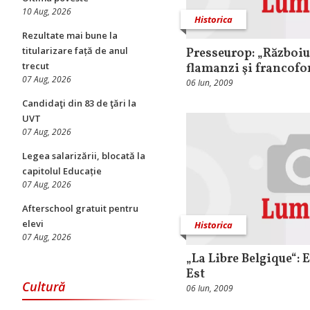
10 Aug, 2026
Historica
Rezultate mai bune la
titularizare față de anul
Presseurop: „Războiul
trecut
flamanzi şi francofo
07 Aug, 2026
06 Iun, 2009
Candidaţi din 83 de ţări la
UVT
07 Aug, 2026
Legea salarizării, blocată la
capitolul Educație
07 Aug, 2026
Afterschool gratuit pentru
elevi
Historica
07 Aug, 2026
„La Libre Belgique“: 
Est
Cultură
06 Iun, 2009