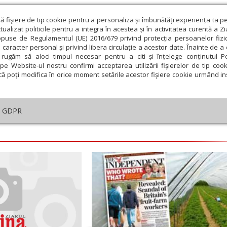
ză fişiere de tip cookie pentru a personaliza și îmbunătăți experiența ta p
alizat politicile pentru a integra în acestea și în activitatea curentă a Z
opuse de Regulamentul (UE) 2016/679 privind protecția persoanelor fizi
 caracter personal și privind libera circulație a acestor date. Înainte de 
eologie și spiritualitate
Educaţie și Cultură
Societate
rugăm să aloci timpul necesar pentru a citi și înțelege conținutul Pol
pe Website-ul nostru confirmi acceptarea utilizării fişierelor de tip cook
că poți modifica în orice moment setările acestor fişiere cookie urmând ins
te
Analiză
Reportaj
Psihologie
Religie și știi
GDPR
embrie
Ianuarie
Februarie
Martie
Aprilie
M