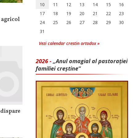
10
11
12
13
14
15
16
17
18
19
20
21
22
23
 agricol
24
25
26
27
28
29
30
31
Vezi calendar crestin ortodox »
2026 -
„Anul omagial al pastorației
familiei creștine”
 dispare