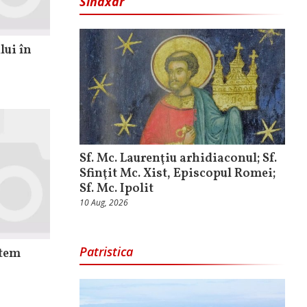
Sinaxar
lui în
Sf. Mc. Laurenţiu arhidiaconul; Sf.
Sfinţit Mc. Xist, Episcopul Romei;
Sf. Mc. Ipolit
10 Aug, 2026
Patristica
utem