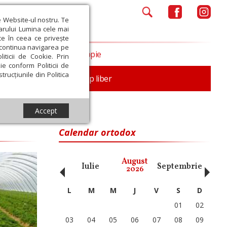
e Website-ul nostru. Te
iarului Lumina cele mai
ce în ceea ce privește
a continua navigarea pe
Opinii
Filantropie
iticii de Cookie. Prin
ie conform Politicii de
trucțiunile din Politica
nță
Familie
Timp liber
Accept
Calendar ortodox
‹
›
August
ai
Iunie
Iulie
Septembrie
Octom
2026
L
M
M
J
V
S
D
01
02
03
04
05
06
07
08
09