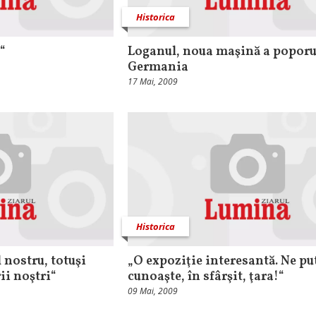
Historica
l“
Loganul, noua maşină a poporu
Germania
17 Mai, 2009
Historica
l nostru, totuşi
„O expoziţie interesantă. Ne p
ii noştri“
cunoaşte, în sfârşit, ţara!“
09 Mai, 2009