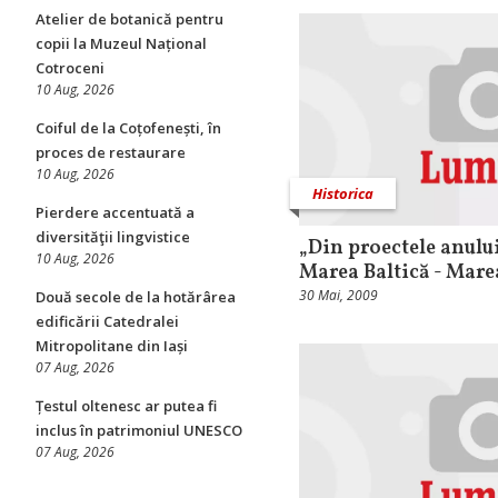
Atelier de botanică pentru
copii la Muzeul Național
Cotroceni
10 Aug, 2026
Coiful de la Coțofenești, în
proces de restaurare
10 Aug, 2026
Historica
Pierdere accentuată a
diversităţii lingvistice
„Din proectele anului
10 Aug, 2026
Marea Baltică - Mare
30 Mai, 2009
Două secole de la hotărârea
edificării Catedralei
Mitropolitane din Iași
07 Aug, 2026
Țestul oltenesc ar putea fi
inclus în patrimoniul UNESCO
07 Aug, 2026