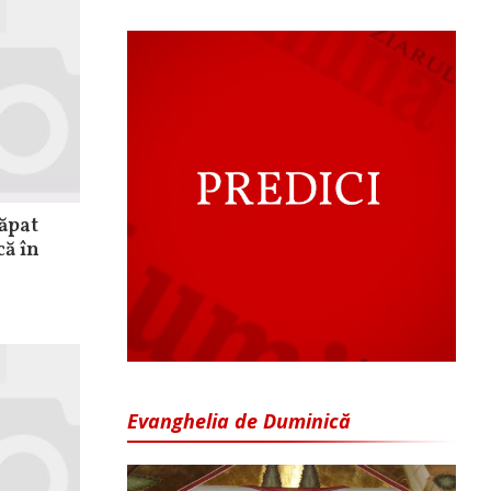
săpat
că în
Evanghelia de Duminică