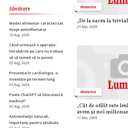
Historica
Sănătate
„De la sacru la trivia
Model alimentar caracterizat
25 Mai, 2009
drept antiinflamator
10 Aug, 2026
Când urmează o operație:
întrebările pe care nu trebuie
să vă temeți să le puneți
05 Aug, 2026
Prevenția în cardiologie, o
investiție pe termen lung
05 Aug, 2026
Historica
Poate ChatGPT să înlocuiască
medicul?
„Cât de ofilit este leu
05 Aug, 2026
avem şi noi milionar
Antioxidanţii naturali,
17 Mai, 2009
importanţi pentru sănătate