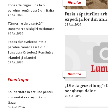
Historica
Popas de rugăciune la o
parohie românească din Italia
Furia săpăturilor arh
17 Iul, 2026
expediţiilor din anii
Târnosire de biserică în
28 Iun, 2009
Danemarca și slujiri misionare
16 Iul, 2026
Popas duhovnicesc într-o
parohie românească din
Episcopia Ortodoxă Română a
Irlandei și Islandei
09 Iul, 2026
Historica
Filantropie
„Die Tageszeitung“: 
se iubeau deloc
Solidaritate în acțiune pentru
28 Iun, 2009
comunitatea creștină din
Gaza
06 Aug, 2026