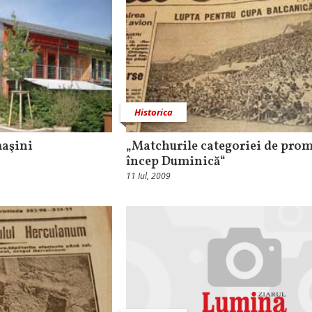
Historica
maşini
„Matchurile categoriei de pro
încep Duminică“
11 Iul, 2009