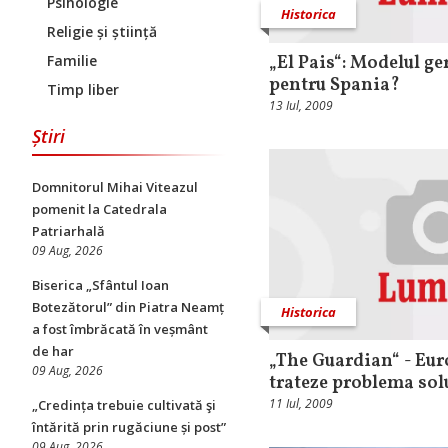
Psihologie
Historica
Religie și știință
Familie
„El Pais“: Modelul ge
pentru Spania?
Timp liber
13 Iul, 2009
Știri
Domnitorul Mihai Viteazul
pomenit la Catedrala
Patriarhală
09 Aug, 2026
Biserica „Sfântul Ioan
Botezătorul” din Piatra Neamț
Historica
a fost îmbrăcată în veșmânt
de har
„The Guardian“ - Eur
09 Aug, 2026
trateze problema sol
11 Iul, 2009
„Credința trebuie cultivată şi
întărită prin rugăciune și post”
09 Aug, 2026