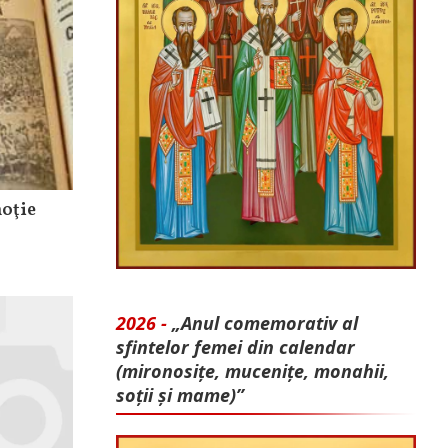
moţie
2026 -
„Anul comemorativ al
sfintelor femei din calendar
(mironosițe, mu­cenițe, monahii,
soții și mame)”