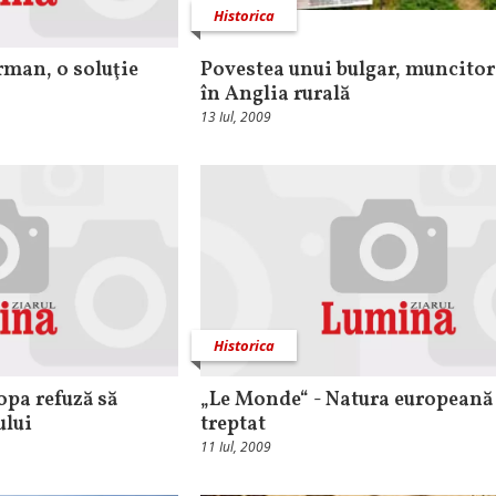
Historica
rman, o soluţie
Povestea unui bulgar, muncitor
în Anglia rurală
13 Iul, 2009
Historica
opa refuză să
„Le Monde“ - Natura europeană
ului
treptat
11 Iul, 2009