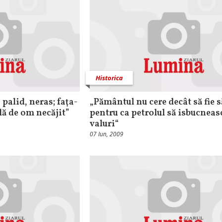
Historica
 palid, neras; faţa-
„Pământul nu cere decât să fie 
lă de om necăjit”
pentru ca petrolul să isbucneas
valuri“
07 Iun, 2009