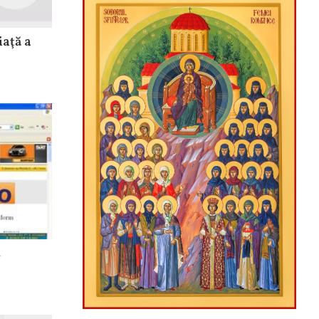
iaţă a
.