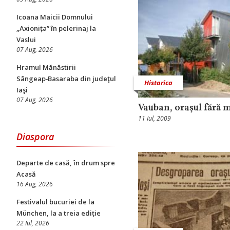
Icoana Maicii Domnului
„Axionița” în pelerinaj la
Vaslui
07 Aug, 2026
Hramul Mănăstirii
Sângeap‑Basaraba din judeţul
Historica
Iaşi
07 Aug, 2026
Vauban, oraşul fără 
11 Iul, 2009
Diaspora
Departe de casă, în drum spre
Acasă
16 Aug, 2026
Festivalul bucuriei de la
München, la a treia ediție
22 Iul, 2026