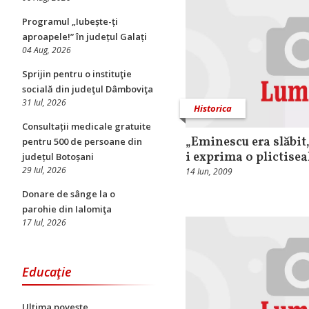
Programul „Iubește-ți
aproapele!” în județul Galați
04 Aug, 2026
Sprijin pentru o instituţie
socială din judeţul Dâmboviţa
31 Iul, 2026
Historica
Consultații medicale gratuite
„Eminescu era slăbit,
pentru 500 de persoane din
i exprima o plictisea
județul Botoșani
29 Iul, 2026
14 Iun, 2009
Donare de sânge la o
parohie din Ialomiţa
17 Iul, 2026
Educaţie
Ultima poveste