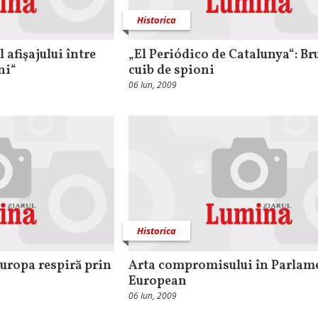
Historica
 afişajului între
„El Periódico de Catalunya“: Bru
ni“
cuib de spioni
06 Iun, 2009
Historica
Europa respiră prin
Arta compromisului în Parlam
European
06 Iun, 2009