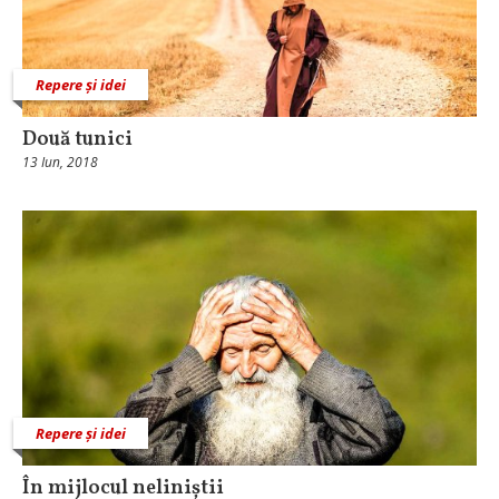
Repere și idei
Două tunici
13 Iun, 2018
Repere și idei
În mijlocul neliniștii