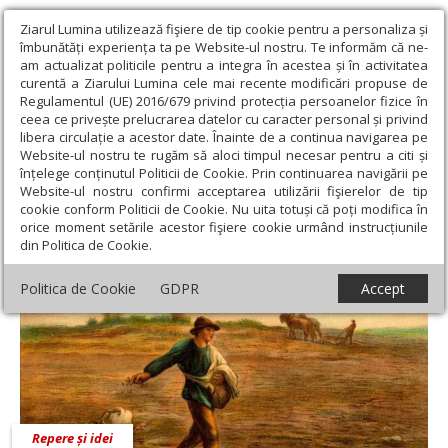
Ziarul Lumina utilizează fişiere de tip cookie pentru a personaliza și
îmbunătăți experiența ta pe Website-ul nostru. Te informăm că ne-
am actualizat politicile pentru a integra în acestea și în activitatea
curentă a Ziarului Lumina cele mai recente modificări propuse de
Regulamentul (UE) 2016/679 privind protecția persoanelor fizice în
ceea ce privește prelucrarea datelor cu caracter personal și privind
libera circulație a acestor date. Înainte de a continua navigarea pe
Website-ul nostru te rugăm să aloci timpul necesar pentru a citi și
Ziarul Lumina
›
Pr. Paul Siladi
înțelege conținutul Politicii de Cookie. Prin continuarea navigării pe
Pr. Paul Siladi
Website-ul nostru confirmi acceptarea utilizării fişierelor de tip
cookie conform Politicii de Cookie. Nu uita totuși că poți modifica în
orice moment setările acestor fişiere cookie urmând instrucțiunile
din Politica de Cookie.
Politica de Cookie
GDPR
Accept
Repere și idei