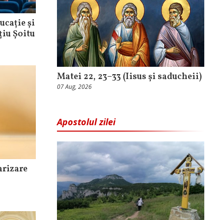
ucație și
iu Șoitu
Matei 22, 23–33 (Iisus și saducheii)
07 Aug, 2026
Apostolul zilei
arizare