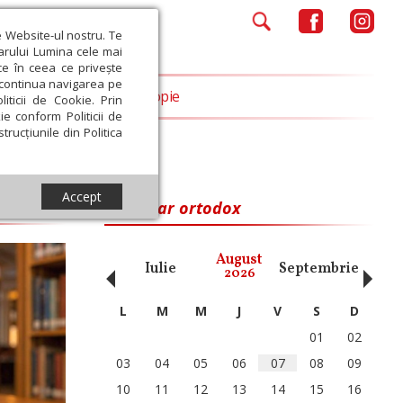
e Website-ul nostru. Te
iarului Lumina cele mai
ce în ceea ce privește
a continua navigarea pe
Opinii
Filantropie
iticii de Cookie. Prin
ie conform Politicii de
trucțiunile din Politica
Accept
Calendar ortodox
‹
›
August
ai
Iunie
Iulie
Septembrie
Octom
2026
L
M
M
J
V
S
D
01
02
03
04
05
06
07
08
09
10
11
12
13
14
15
16