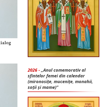
dialog
2026 -
„Anul comemorativ al
sfintelor femei din calendar
(mironosițe, mu­cenițe, monahii,
soții și mame)”