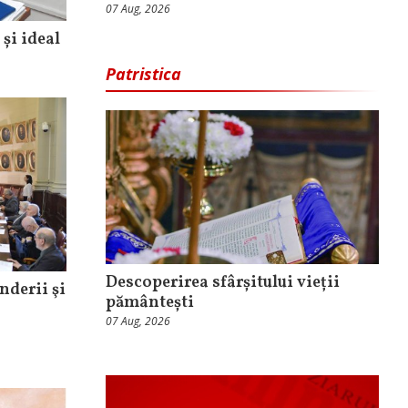
07 Aug, 2026
și ideal
Patristica
Descoperirea sfârșitului vieții
nderii şi
pământești
07 Aug, 2026