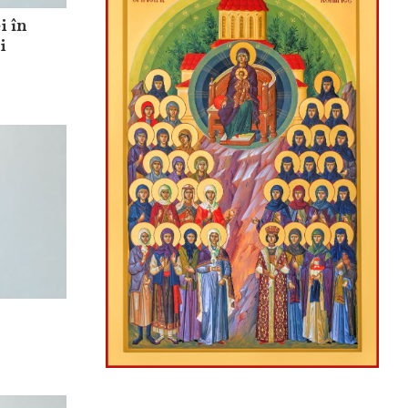
i în
i