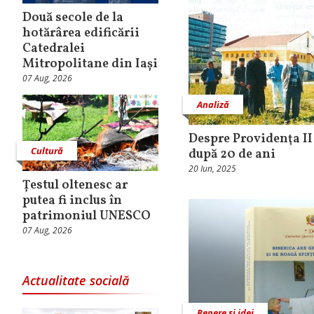
Două secole de la
hotărârea edificării
Catedralei
Mitropolitane din Iași
07 Aug, 2026
Analiză
Despre Providenţa II
Cultură
după 20 de ani
20 Iun, 2025
Țestul oltenesc ar
putea fi inclus în
patrimoniul UNESCO
07 Aug, 2026
Actualitate socială
Repere și idei