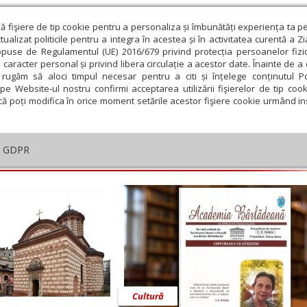
ză fişiere de tip cookie pentru a personaliza și îmbunătăți experiența ta p
alizat politicile pentru a integra în acestea și în activitatea curentă a Z
opuse de Regulamentul (UE) 2016/679 privind protecția persoanelor fizi
 caracter personal și privind libera circulație a acestor date. Înainte de 
eologie și spiritualitate
Educaţie și Cultură
Societate
rugăm să aloci timpul necesar pentru a citi și înțelege conținutul Pol
pe Website-ul nostru confirmi acceptarea utilizării fişierelor de tip cook
că poți modifica în orice moment setările acestor fişiere cookie urmând ins
călu
GDPR
embrie
Ianuarie
Februarie
Martie
Aprilie
M
Cultură