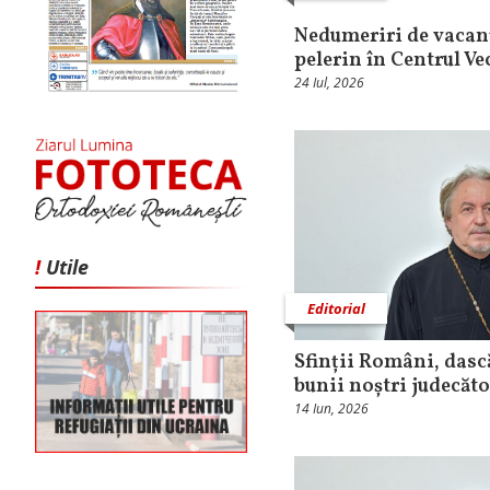
Nedumeriri de vacan
pelerin în Centrul Ve
24 Iul, 2026
!
Utile
Editorial
Sfinții Români, dască
bunii noștri judecăto
14 Iun, 2026