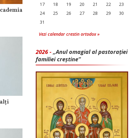
17
18
19
20
21
22
23
Academia
24
25
26
27
28
29
30
31
Vezi calendar crestin ortodox »
2026 -
„Anul omagial al pastorației
familiei creștine”
alți