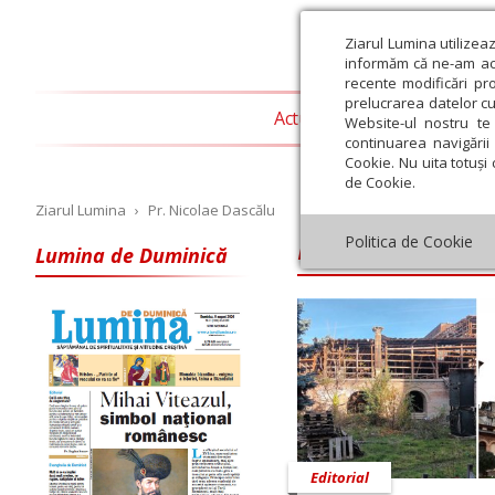
Ziarul Lumina utilizea
informăm că ne-am actu
recente modificări pr
prelucrarea datelor cu
Actualitate religioasă
T
Website-ul nostru te 
continuarea navigării 
Cookie. Nu uita totuși 
de Cookie.
Ziarul Lumina
›
Pr. Nicolae Dascălu
Pr. Nicolae Das
Politica de Cookie
Lumina de Duminică
Iulie
August
Septembrie
Octombrie
Noiembrie
Dec
Editorial