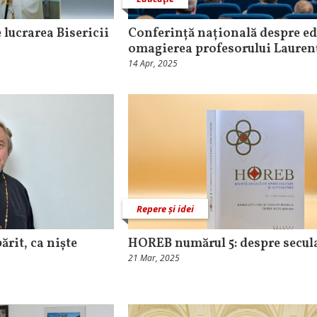
lucrarea Bisericii
Conferință națională despre ed
omagierea profesorului Laurenț
14 Apr, 2025
Repere și idei
părit, ca niște
HOREB numărul 5: despre secul
21 Mar, 2025