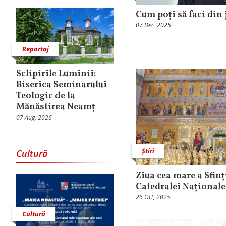
Cum poți să faci din 
07 Dec, 2025
Reportaj
Sclipirile Luminii:
Biserica Seminarului
Teologic de la
Mănăstirea Neamț
07 Aug, 2026
Știri
Cultură
Ziua cea mare a Sfinți
Catedralei Naționale
26 Oct, 2025
Cultură