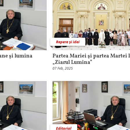
Repere și idei
ane și lumina
Partea Mariei şi partea Martei 
„Ziarul Lumina”
07 Feb, 2025
Editorial