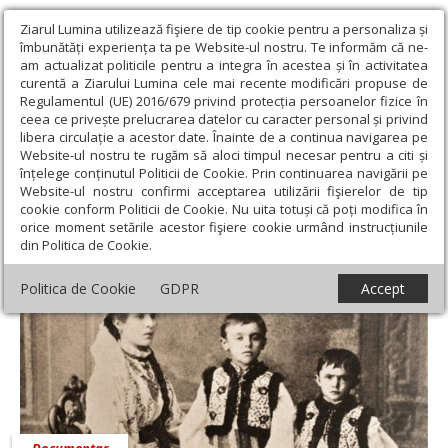
Ziarul Lumina utilizează fişiere de tip cookie pentru a personaliza și
îmbunătăți experiența ta pe Website-ul nostru. Te informăm că ne-
am actualizat politicile pentru a integra în acestea și în activitatea
curentă a Ziarului Lumina cele mai recente modificări propuse de
Regulamentul (UE) 2016/679 privind protecția persoanelor fizice în
ceea ce privește prelucrarea datelor cu caracter personal și privind
libera circulație a acestor date. Înainte de a continua navigarea pe
Website-ul nostru te rugăm să aloci timpul necesar pentru a citi și
Ziarul Lumina
›
Actualitate religioasă
›
Documentar
înțelege conținutul Politicii de Cookie. Prin continuarea navigării pe
Website-ul nostru confirmi acceptarea utilizării fişierelor de tip
Documentar
cookie conform Politicii de Cookie. Nu uita totuși că poți modifica în
orice moment setările acestor fişiere cookie urmând instrucțiunile
din Politica de Cookie.
Politica de Cookie
GDPR
Accept
Documentar