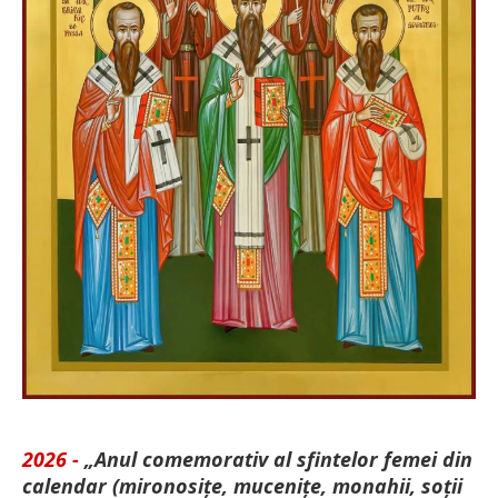
2026 -
„Anul comemorativ al sfintelor femei din
calendar (mironosițe, mu­cenițe, monahii, soții