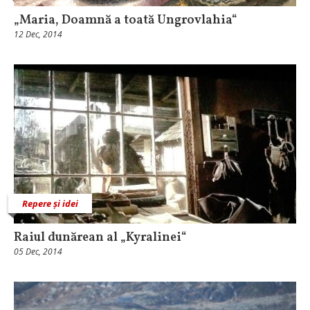
„Maria, Doamnă a toată Ungrovlahia“
12 Dec, 2014
Repere și idei
Raiul dunărean al „Kyralinei“
05 Dec, 2014