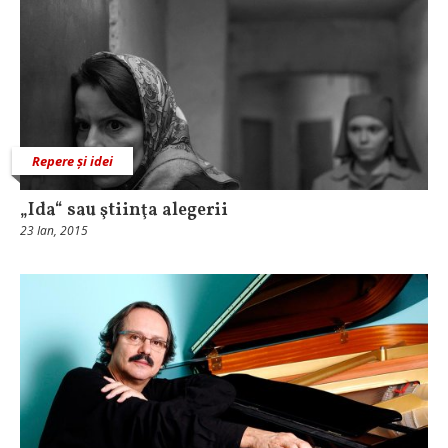
Repere și idei
„Ida“ sau ştiinţa alegerii
23 Ian, 2015