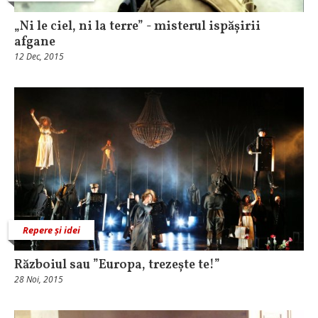
„Ni le ciel, ni la terre” - misterul ispășirii
afgane
12 Dec, 2015
Repere și idei
Războiul sau ”Europa, trezește te!”
28 Noi, 2015