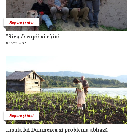
Repere și idei
”Sivas”: copii și câini
07 Sep, 2015
Repere și idei
Insula lui Dumnezeu și problema abhază