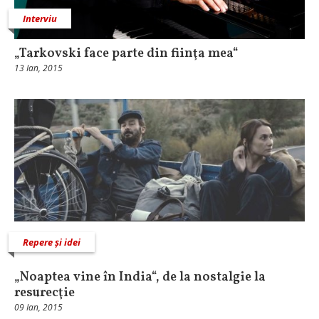
Interviu
„Tarkovski face parte din fiinţa mea“
13 Ian, 2015
Repere și idei
„Noaptea vine în India“, de la nostalgie la
resurecţie
09 Ian, 2015