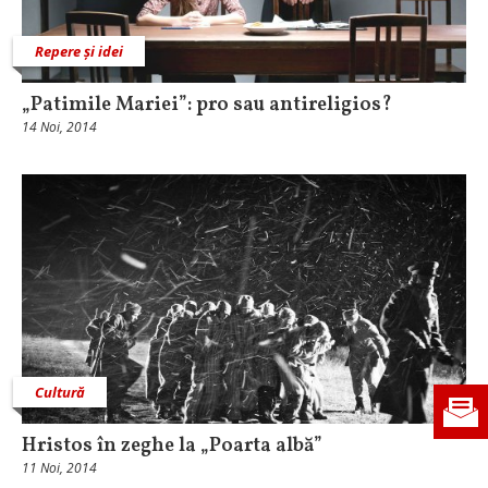
Repere și idei
„Patimile Mariei”: pro sau antireligios?
14 Noi, 2014
Cultură
Hristos în zeghe la „Poarta albă”
11 Noi, 2014