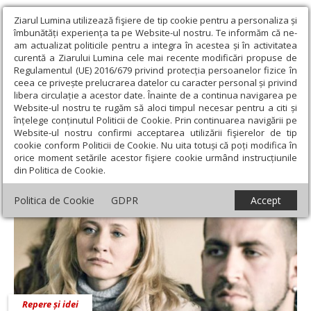
Ziarul Lumina utilizează fişiere de tip cookie pentru a personaliza și
îmbunătăți experiența ta pe Website-ul nostru. Te informăm că ne-
am actualizat politicile pentru a integra în acestea și în activitatea
curentă a Ziarului Lumina cele mai recente modificări propuse de
Regulamentul (UE) 2016/679 privind protecția persoanelor fizice în
ceea ce privește prelucrarea datelor cu caracter personal și privind
libera circulație a acestor date. Înainte de a continua navigarea pe
Website-ul nostru te rugăm să aloci timpul necesar pentru a citi și
Ziarul Lumina
›
Elena Dulgheru
înțelege conținutul Politicii de Cookie. Prin continuarea navigării pe
Elena Dulgheru
Website-ul nostru confirmi acceptarea utilizării fişierelor de tip
cookie conform Politicii de Cookie. Nu uita totuși că poți modifica în
orice moment setările acestor fişiere cookie urmând instrucțiunile
din Politica de Cookie.
Politica de Cookie
GDPR
Accept
Repere și idei