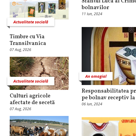
Sfântul Luca al Crim
bolnavilor
11 Iun, 2024
Actualitate socială
Timbre cu Via
Transilvanica
07 Aug, 2026
An omagial
Actualitate socială
Responsabilitatea pre
Culturi agricole
pe bolnav receptiv la
afectate de secetă
06 Iun, 2024
07 Aug, 2026