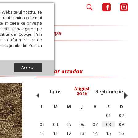
e Website-ul nostru. Te
iarului Lumina cele mai
ce în ceea ce privește
a continua navigarea pe
Opinii
Filantropie
iticii de Cookie. Prin
ie conform Politicii de
trucțiunile din Politica
Accept
Calendar ortodox
‹
›
August
ai
Iunie
Iulie
Septembrie
Octom
2026
L
M
M
J
V
S
D
01
02
03
04
05
06
07
08
09
10
11
12
13
14
15
16