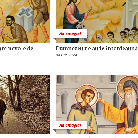
An omagial
are nevoie de
Dumnezeu ne aude întotdeauna
08 Oct, 2024
An omagial