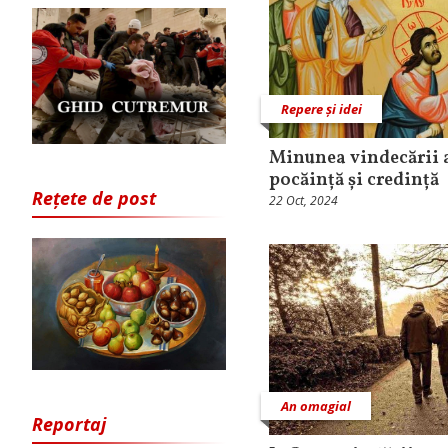
Repere și idei
Minunea vindecării 
pocăință și credință
Rețete de post
22 Oct, 2024
An omagial
Reportaj