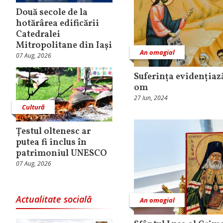
Două secole de la
hotărârea edificării
Catedralei
Mitropolitane din Iași
An omagial
07 Aug, 2026
Suferința evidențiaz
om
27 Iun, 2024
Cultură
Țestul oltenesc ar
putea fi inclus în
patrimoniul UNESCO
07 Aug, 2026
Actualitate socială
An omagial