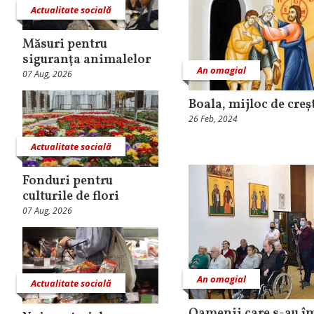
Actualitate socială
Măsuri pentru
siguranţa animalelor
An omagial
07 Aug, 2026
Boala, mijloc de cre
26 Feb, 2024
Actualitate socială
Fonduri pentru
culturile de flori
07 Aug, 2026
An omagial
Actualitate socială
Oamenii care s-au îm