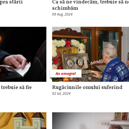
pra stării
Ca să ne vindecăm, trebuie să n
schimbăm
09 Aug, 2024
An omagial
trebuie să fie
Rugăciunile omului suferind
02 Iul, 2024