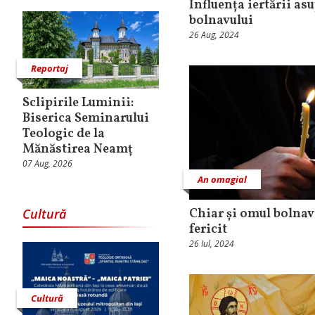
Influența iertării asu
bolnavului
26 Aug, 2024
Reportaj
Sclipirile Luminii:
Biserica Seminarului
Teologic de la
Mănăstirea Neamț
07 Aug, 2026
An omagial
Cultură
Chiar și omul bolnav 
fericit
26 Iul, 2024
Cultură