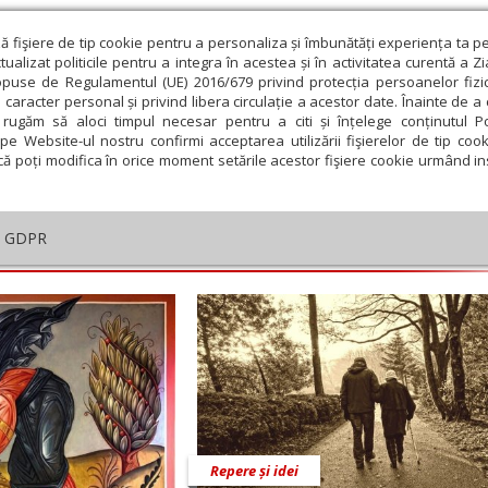
ză fişiere de tip cookie pentru a personaliza și îmbunătăți experiența ta p
alizat politicile pentru a integra în acestea și în activitatea curentă a Z
opuse de Regulamentul (UE) 2016/679 privind protecția persoanelor fizi
 caracter personal și privind libera circulație a acestor date. Înainte de 
eologie și spiritualitate
Educaţie și Cultură
Societate
rugăm să aloci timpul necesar pentru a citi și înțelege conținutul Pol
pe Website-ul nostru confirmi acceptarea utilizării fişierelor de tip cook
că poți modifica în orice moment setările acestor fişiere cookie urmând ins
nică
GDPR
embrie
Ianuarie
Februarie
Martie
Aprilie
M
Repere și idei