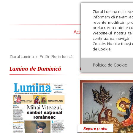
Ziarul Lumina utilizea
informăm că ne-am actu
recente modificări pr
prelucrarea datelor cu
Actualitate religioasă
T
Website-ul nostru te 
continuarea navigării 
Cookie. Nu uita totuși 
de Cookie.
Ziarul Lumina
›
Pr. Dr. Florin Ionică
Pr. Dr. Florin Io
Politica de Cookie
Lumina de Duminică
Iulie
August
Septembrie
Octombrie
Noiembrie
Dec
Repere și idei