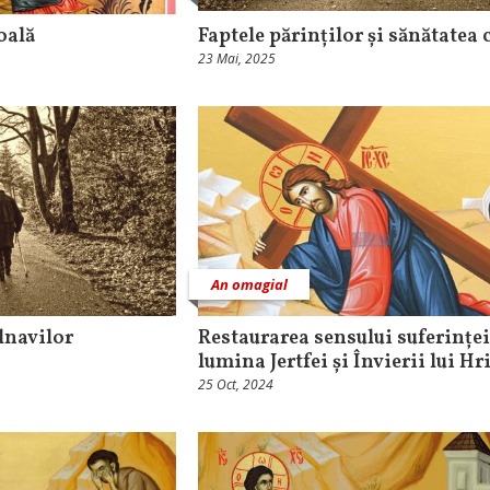
oală
Faptele părinților și sănătatea 
23 Mai, 2025
An omagial
lnavilor
Restaurarea sensului suferinței
lumina Jertfei și Învierii lui Hr
25 Oct, 2024