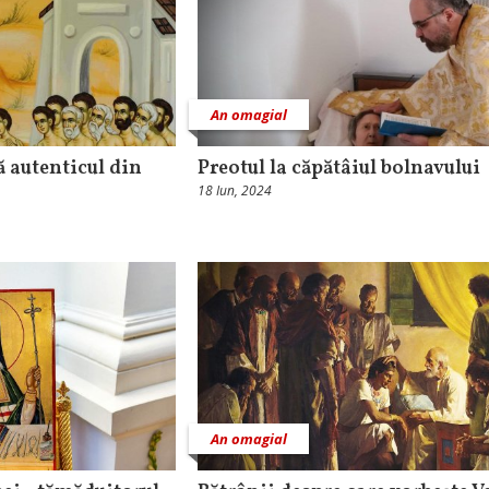
An omagial
ă autenticul din
Preotul la căpătâiul bolnavului
18 Iun, 2024
An omagial