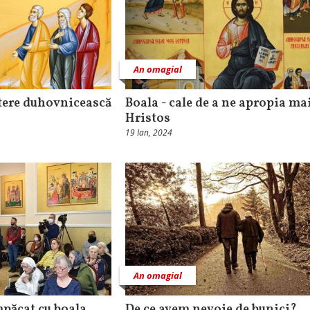
An omagial
ștere duhovnicească
Boala - cale de a ne apropia ma
Hristos
19 Ian, 2024
An omagial
păcat cu boala
De ce avem nevoie de bunici?