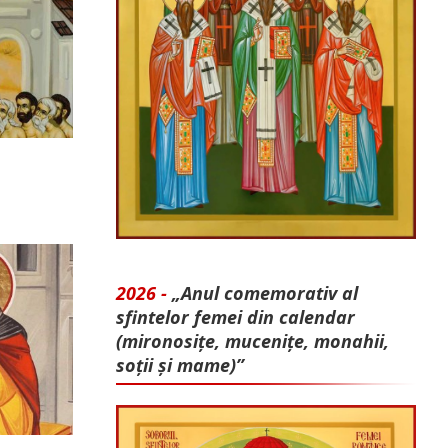
2026 -
„Anul comemorativ al
sfintelor femei din calendar
(mironosițe, mu­cenițe, monahii,
soții și mame)”