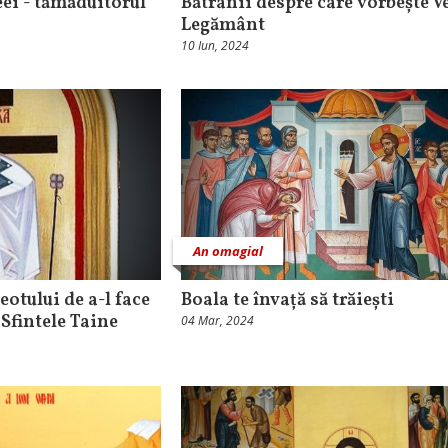
eei - tămăduitorul
Bătrânii despre care vorbește V
Legământ
10 Iun, 2024
An omagial
otului de a-l face
Boala te învață să trăiești
 Sfintele Taine
04 Mar, 2024