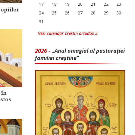
17
18
19
20
21
22
23
copiilor
24
25
26
27
28
29
30
31
Vezi calendar crestin ortodox »
2026 -
„Anul omagial al pastorației
familiei creștine”
 în
istos