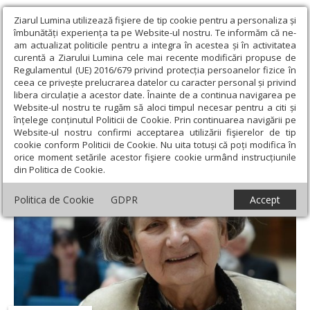
Ziarul Lumina utilizează fişiere de tip cookie pentru a personaliza și
îmbunătăți experiența ta pe Website-ul nostru. Te informăm că ne-
am actualizat politicile pentru a integra în acestea și în activitatea
curentă a Ziarului Lumina cele mai recente modificări propuse de
Regulamentul (UE) 2016/679 privind protecția persoanelor fizice în
ceea ce privește prelucrarea datelor cu caracter personal și privind
libera circulație a acestor date. Înainte de a continua navigarea pe
Website-ul nostru te rugăm să aloci timpul necesar pentru a citi și
Ziarul Lumina
›
† Timotei Prahoveanul, Episcop-vicar Al
înțelege conținutul Politicii de Cookie. Prin continuarea navigării pe
Arhiepiscopiei Bucureştilor
Website-ul nostru confirmi acceptarea utilizării fişierelor de tip
PS Timotei Prahoveanul
cookie conform Politicii de Cookie. Nu uita totuși că poți modifica în
orice moment setările acestor fişiere cookie urmând instrucțiunile
din Politica de Cookie.
Politica de Cookie
GDPR
Accept