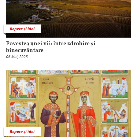
Repere și idei
Povestea unei vii: între zdrobire și
binecuvântare
06 Mai, 2025
Repere și idei