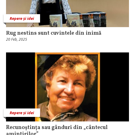
Repere și idei
Rug nestins sunt cuvintele din inimă
20 Feb, 2025
Repere și idei
Recunoștința sau gânduri din „cântecul
amintirilor”