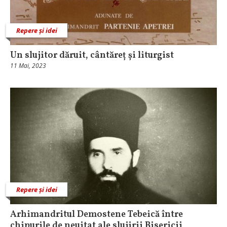
Repere și idei
Un slujitor dăruit, cântăreț și liturgist
11 Mai, 2023
Repere și idei
Arhimandritul Demostene Tebeică între
chipurile de neuitat ale slujirii Bisericii