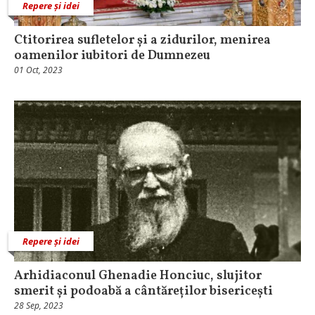
Repere și idei
Ctitorirea sufletelor și a zidurilor, menirea
oamenilor iubitori de Dumnezeu
01 Oct, 2023
Repere și idei
Arhidiaconul Ghenadie Honciuc, slujitor
smerit și podoabă a cântăreților bisericești
28 Sep, 2023