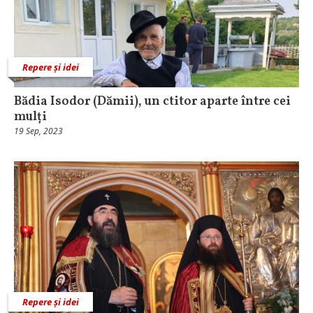
Repere și idei
Bădia Isodor (Dămii), un ctitor aparte între cei
mulți
19 Sep, 2023
Repere și idei