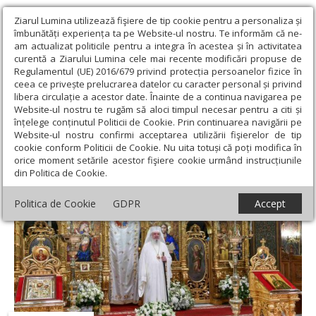
Ziarul Lumina utilizează fişiere de tip cookie pentru a personaliza și
îmbunătăți experiența ta pe Website-ul nostru. Te informăm că ne-
am actualizat politicile pentru a integra în acestea și în activitatea
curentă a Ziarului Lumina cele mai recente modificări propuse de
Regulamentul (UE) 2016/679 privind protecția persoanelor fizice în
ceea ce privește prelucrarea datelor cu caracter personal și privind
libera circulație a acestor date. Înainte de a continua navigarea pe
Website-ul nostru te rugăm să aloci timpul necesar pentru a citi și
Ziarul Lumina
›
† Timotei Prahoveanul, Episcop-vicar Al
înțelege conținutul Politicii de Cookie. Prin continuarea navigării pe
Arhiepiscopiei Bucureştilor
Website-ul nostru confirmi acceptarea utilizării fişierelor de tip
PS Timotei Prahoveanul
cookie conform Politicii de Cookie. Nu uita totuși că poți modifica în
orice moment setările acestor fişiere cookie urmând instrucțiunile
din Politica de Cookie.
Politica de Cookie
GDPR
Accept