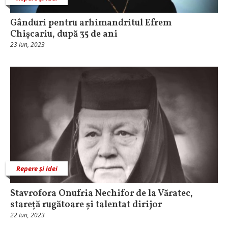
Gânduri pentru arhimandritul Efrem
Chișcariu, după 35 de ani
23 Iun, 2023
Repere și idei
Stavrofora Onufria Nechifor de la Văratec,
stareță rugătoare și talentat dirijor
22 Iun, 2023