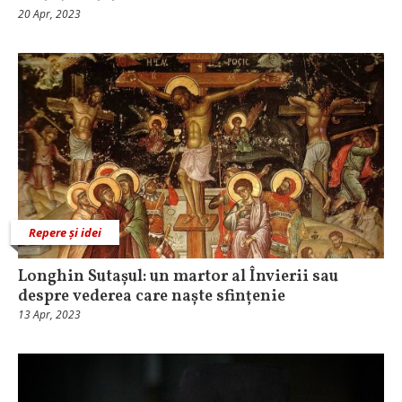
20 Apr, 2023
Repere și idei
Longhin Sutașul: un martor al Învierii sau
despre vederea care naște sfințenie
13 Apr, 2023