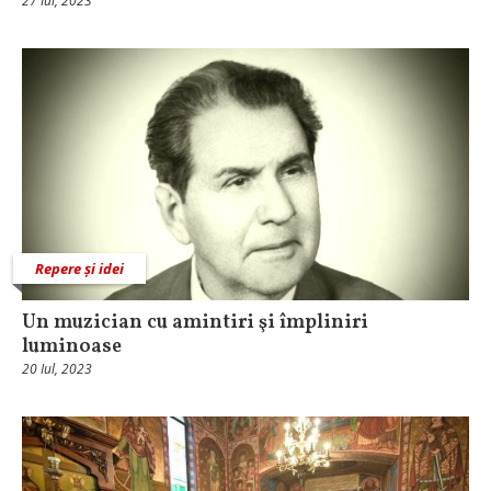
27 Iul, 2023
Repere și idei
Un muzician cu amintiri şi împliniri
luminoase
20 Iul, 2023