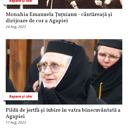
Repere și idei
Monahia Emanuela Țuțuianu - cântăreață și
dirijoare de cor a Agapiei
24 Aug, 2023
Repere și idei
Pildă de jertfă și iubire în vatra binecuvântată a
Agapiei
17 Aug, 2023