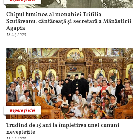
Chipul luminos al monahiei Trifilia
Scutăreanu, cântăreață și secretară a Mănăstirii
Agapia
13 Iul, 2023
Repere și idei
Trudind de 15 ani la împletirea unei cununi
neveștejite
11 Iul, 2023