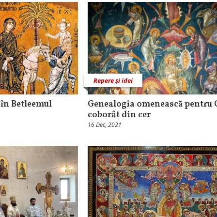
Repere și idei
 în Betleemul
Genealogia omenească pentru 
coborât din cer
16 Dec, 2021