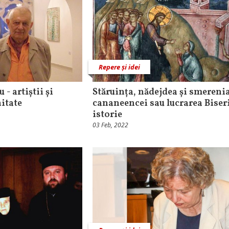
Repere și idei
- artiștii și
Stăruința, nădejdea și smereni
nitate
cananeencei sau lucrarea Biseri
istorie
03 Feb, 2022