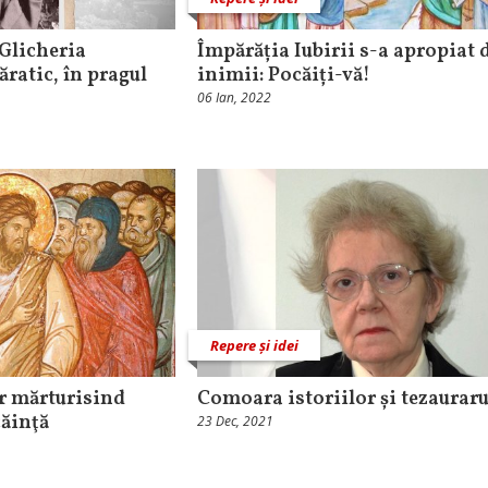
Glicheria
Împărăția Iubirii s-a apropiat 
ratic, în pragul
inimii: Pocăiți-vă!
06 Ian, 2022
Repere și idei
r mărturisind
Comoara istoriilor și tezauraru
căinţă
23 Dec, 2021