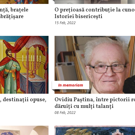
nță, brațele
O prețioasă contribuție la cuno
mbrățișare
Istoriei bisericești
15 Feb, 2022
In memoriam
 destinații opuse,
Ovidiu Paștina, între pictorii
dăruiți cu mulți talanți
08 Feb, 2022