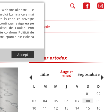
e Website-ul nostru. Te
iarului Lumina cele mai
ce în ceea ce privește
a continua navigarea pe
Opinii
Filantropie
iticii de Cookie. Prin
ie conform Politicii de
trucțiunile din Politica
Accept
Calendar ortodox
‹
›
August
ai
Iunie
Iulie
Septembrie
Octom
2026
L
M
M
J
V
S
D
01
02
03
04
05
06
07
08
09
10
11
12
13
14
15
16