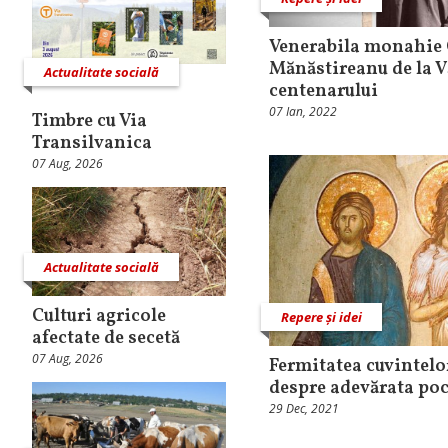
Venerabila monahie 
Mănăstireanu de la Vă
Actualitate socială
centenarului
07 Ian, 2022
Timbre cu Via
Transilvanica
07 Aug, 2026
Actualitate socială
Culturi agricole
Repere și idei
afectate de secetă
07 Aug, 2026
Fermitatea cuvintelo
despre adevărata po
29 Dec, 2021