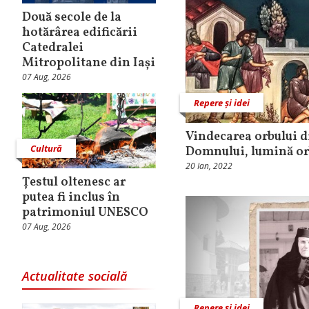
Două secole de la
hotărârea edificării
Catedralei
Mitropolitane din Iași
07 Aug, 2026
Repere și idei
Vindecarea orbului d
Cultură
Domnului, lumină or
20 Ian, 2022
Țestul oltenesc ar
putea fi inclus în
patrimoniul UNESCO
07 Aug, 2026
Actualitate socială
Repere și idei