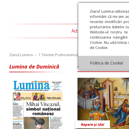
Ziarul Lumina utilizea
informăm că ne-am actu
recente modificări pr
prelucrarea datelor cu
Actualitate religioasă
T
Website-ul nostru te 
continuarea navigării 
Cookie. Nu uita totuși 
de Cookie.
Ziarul Lumina
›
† Timotei Prahoveanul, Episcop-vicar Al Arhiepiscopi
PS Timotei Prah
Politica de Cookie
Lumina de Duminică
Iulie
August
Septembrie
Octombrie
Noiembrie
Dec
Repere și idei