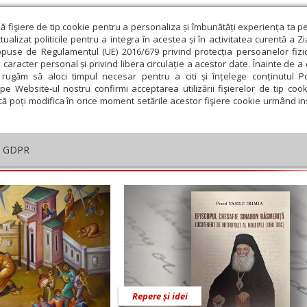
ză fişiere de tip cookie pentru a personaliza și îmbunătăți experiența ta p
alizat politicile pentru a integra în acestea și în activitatea curentă a Z
opuse de Regulamentul (UE) 2016/679 privind protecția persoanelor fizi
 caracter personal și privind libera circulație a acestor date. Înainte de 
eologie și spiritualitate
Educaţie și Cultură
Societate
rugăm să aloci timpul necesar pentru a citi și înțelege conținutul Pol
pe Website-ul nostru confirmi acceptarea utilizării fişierelor de tip cook
că poți modifica în orice moment setările acestor fişiere cookie urmând ins
ei Bucureştilor
oveanul
GDPR
embrie
Ianuarie
Februarie
Martie
Aprilie
M
Repere și idei