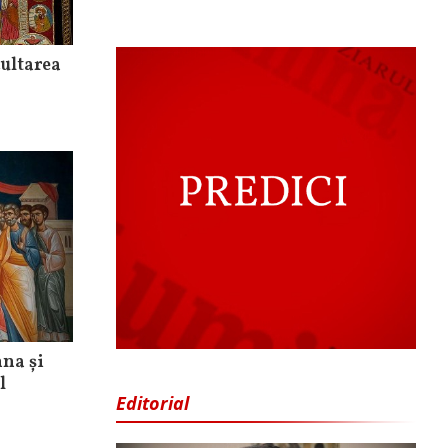
ultarea
hna și
l
Editorial