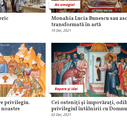
An omagial
eric
Monahia Lucia Bunescu sau asc
transformată în artă
10 Dec, 2021
Repere și idei
e privilegiu.
Cei osteniți și împovărați, odi
i noastre
privilegiul întâlnirii cu Domnu
02 Dec, 2021