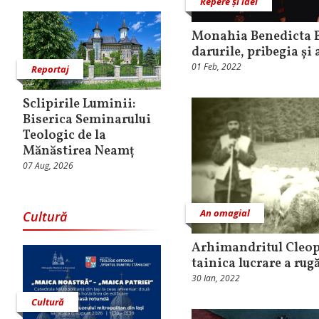
Repere și idei
Monahia Benedicta Br
darurile, pribegia și
01 Feb, 2022
Reportaj
Sclipirile Luminii:
Biserica Seminarului
Teologic de la
Mănăstirea Neamț
07 Aug, 2026
An omagial
Cultură
Arhimandritul Cleopa 
tainica lucrare a rug
30 Ian, 2022
Cultură