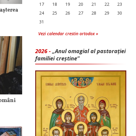
17
18
19
20
21
22
23
așterea
24
25
26
27
28
29
30
31
Vezi calendar crestin ortodox »
2026 -
„Anul omagial al pastorației
familiei creștine”
 români