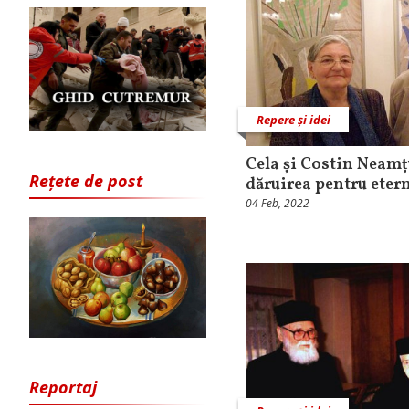
Repere și idei
Cela și Costin Neamțu 
Rețete de post
dăruirea pentru eter
04 Feb, 2022
Reportaj