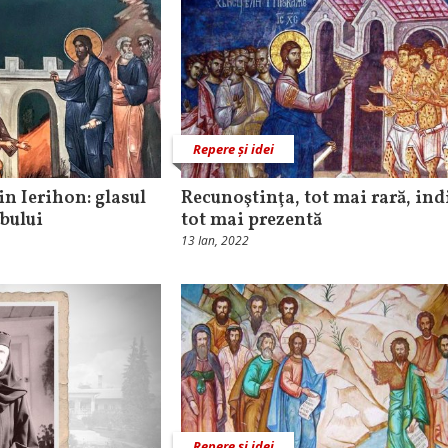
Repere și idei
in Ierihon: glasul
Recunoştinţa, tot mai rară, ind
bului
tot mai prezentă
13 Ian, 2022
Repere și idei