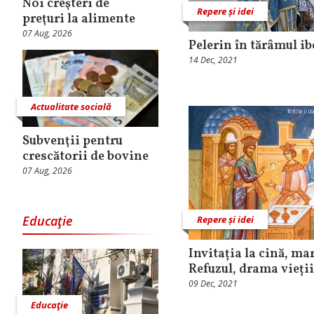
Noi creşteri de
Repere și idei
preţuri la alimente
07 Aug, 2026
Pelerin în tărâmul ib
14 Dec, 2021
Actualitate socială
Subvenţii pentru
crescătorii de bovine
07 Aug, 2026
Educaţie
Repere și idei
Invitația la cină, mar
Refuzul, drama vieți
09 Dec, 2021
Educaţie