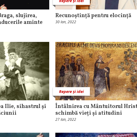
Repere și idei
aga, slujirea,
Recunoștință pentru elocință
 aducerile aminte
30 Ian, 2022
Repere și idei
Ilie, sihastrul și
Întâlnirea cu Mântuitorul Hris
ăciunii
schimbă vieți și atitudini
27 Ian, 2022