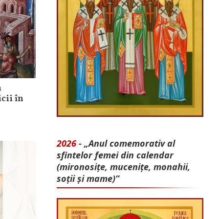
a
cii în
2026 -
„Anul comemorativ al
sfintelor femei din calendar
(mironosițe, mu­cenițe, monahii,
soții și mame)”