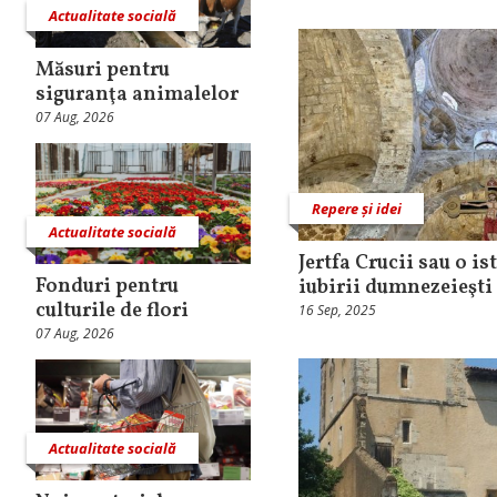
Actualitate socială
Măsuri pentru
siguranţa animalelor
07 Aug, 2026
Repere și idei
Actualitate socială
Jertfa Crucii sau o is
Fonduri pentru
iubirii dumnezeieşti
culturile de flori
16 Sep, 2025
07 Aug, 2026
Actualitate socială