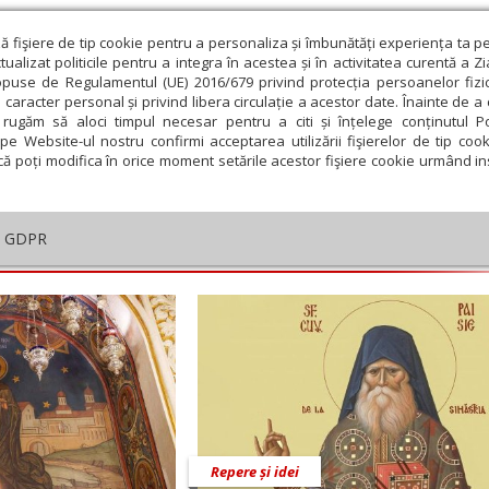
ză fişiere de tip cookie pentru a personaliza și îmbunătăți experiența ta p
alizat politicile pentru a integra în acestea și în activitatea curentă a Z
opuse de Regulamentul (UE) 2016/679 privind protecția persoanelor fizi
 caracter personal și privind libera circulație a acestor date. Înainte de 
eologie și spiritualitate
Educaţie și Cultură
Societate
rugăm să aloci timpul necesar pentru a citi și înțelege conținutul Pol
pe Website-ul nostru confirmi acceptarea utilizării fişierelor de tip cook
că poți modifica în orice moment setările acestor fişiere cookie urmând ins
ei Bucureştilor
oveanul
GDPR
embrie
Ianuarie
Februarie
Martie
Aprilie
M
Repere și idei