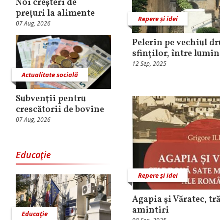
Noi creşteri de
preţuri la alimente
Repere și idei
07 Aug, 2026
Pelerin pe vechiul dr
sfinților, între lumin
12 Sep, 2025
Actualitate socială
Subvenţii pentru
crescătorii de bovine
07 Aug, 2026
Educaţie
Repere și idei
Agapia și Văratec, tră
amintiri
Educaţie