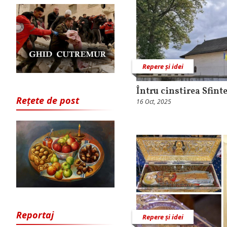
Repere și idei
Întru cinstirea Sfint
Rețete de post
16 Oct, 2025
Reportaj
Repere și idei