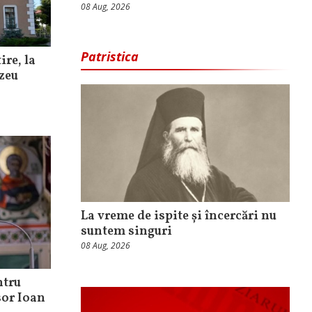
08 Aug, 2026
Patristica
ire, la
uzeu
La vreme de ispite și încercări nu
suntem singuri
08 Aug, 2026
ntru
sor Ioan