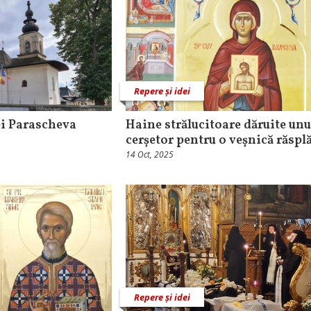
Repere și idei
ei Parascheva
Haine strălucitoare dăruite unu
cerșetor pentru o veșnică răsplă
14 Oct, 2025
Repere și idei