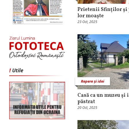
Prietenii Sfinților și
lor moaște
23 Oct, 2025
!
Utile
Repere și idei
Casă ca un muzeu și i
păstrat
20 Oct, 2025