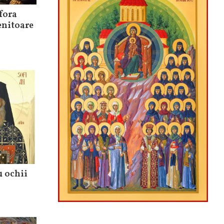
ofora
enitoare
u ochii