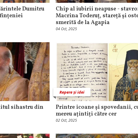
 Părintele Dumitru
Chip al iubirii neapuse - stavr
sfințeniei
Macrina Toderuț, stareță și ost
smerită de la Agapia
04 Oct, 2025
Repere și idei
tul sihastru din
Printre icoane și spovedanii, c
mereu ațintiți către cer
02 Oct, 2025