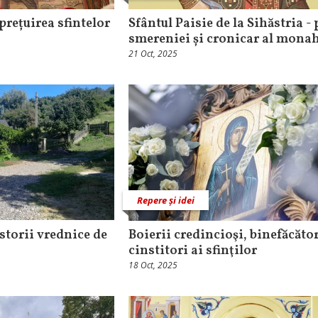
 prețuirea sfintelor
Sfântul Paisie de la Sihăstria - 
smereniei și cronicar al mona
21 Oct, 2025
Repere și idei
storii vrednice de
Boierii credincioşi, binefăcător
cinstitori ai sfinţilor
18 Oct, 2025