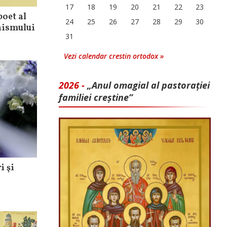
17
18
19
20
21
22
23
poet al
24
25
26
27
28
29
30
hismului
31
Vezi calendar crestin ortodox »
2026 -
„Anul omagial al pastorației
familiei creștine”
i şi