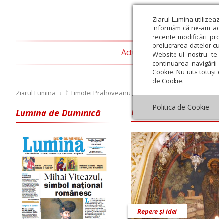
Ziarul Lumina utilizea
informăm că ne-am actu
recente modificări pr
prelucrarea datelor cu
Actualitate religioasă
T
Website-ul nostru te 
continuarea navigării 
Cookie. Nu uita totuși 
de Cookie.
Ziarul Lumina
›
† Timotei Prahoveanul, Episcop-vicar Al Arhiepiscopi
PS Timotei Prah
Politica de Cookie
Lumina de Duminică
Iulie
August
Septembrie
Octombrie
Noiembrie
Dec
Repere și idei