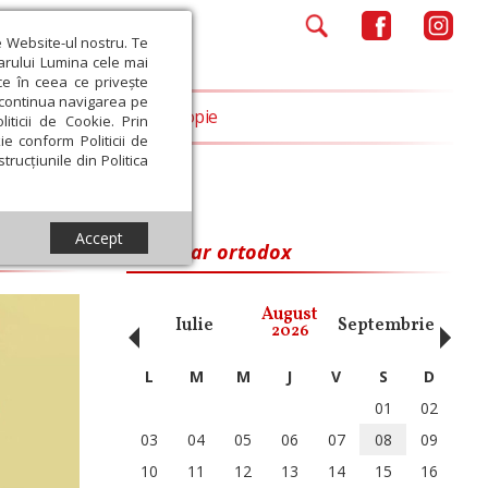
e Website-ul nostru. Te
iarului Lumina cele mai
ce în ceea ce privește
a continua navigarea pe
Opinii
Filantropie
iticii de Cookie. Prin
ie conform Politicii de
trucțiunile din Politica
Accept
Calendar ortodox
‹
›
August
ai
Iunie
Iulie
Septembrie
Octom
2026
L
M
M
J
V
S
D
01
02
03
04
05
06
07
08
09
10
11
12
13
14
15
16