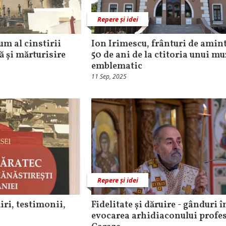
Repere și idei
um al cinstirii
Ion Irimescu, frânturi de amint
ă și mărturisire
50 de ani de la ctitoria unui m
emblematic
11 Sep, 2025
Repere și idei
iri, testimonii,
Fidelitate și dăruire - gânduri î
evocarea arhidiaconului profe