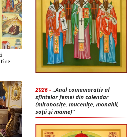
i
tire
2026 -
„Anul comemorativ al
sfintelor femei din calendar
(mironosițe, mu­cenițe, monahii,
soții și mame)”