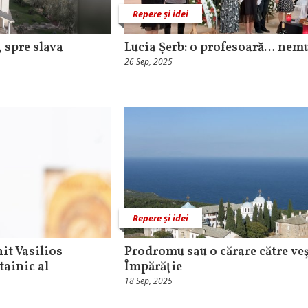
Repere și idei
, spre slava
Lucia Șerb: o profesoară… nem
26 Sep, 2025
Repere și idei
it Vasilios
Prodromu sau o cărare către ve
tainic al
Împărăţie
18 Sep, 2025