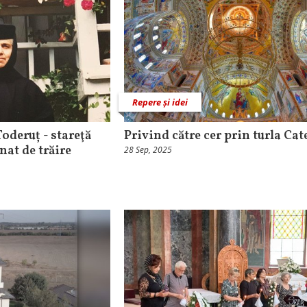
Repere și idei
oderuț - stareţă
Privind către cer prin turla Cat
nat de trăire
28 Sep, 2025