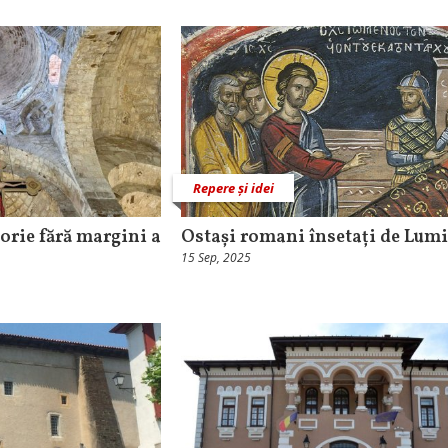
Repere și idei
torie fără margini a
Ostași romani însetați de Lum
15 Sep, 2025