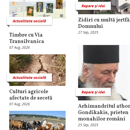
Repere și idei
Zidiri cu multă jertfă
Actualitate socială
Domnului
27 Sep, 2025
Timbre cu Via
Transilvanica
07 Aug, 2026
Actualitate socială
Culturi agricole
Repere și idei
afectate de secetă
07 Aug, 2026
Arhimandritul athon
Gondikakis, prieten 
monahilor români
25 Sep, 2025