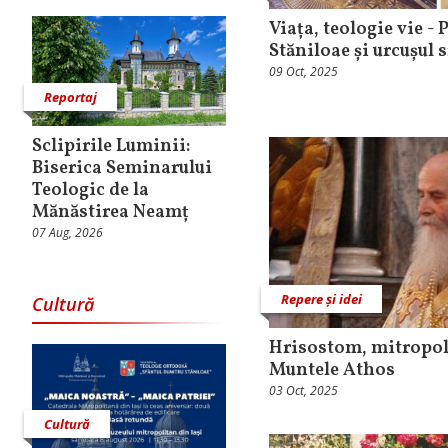
Viața, teologie vie -
Stăniloae și urcușul 
09 Oct, 2025
Reportaj
Sclipirile Luminii:
Biserica Seminarului
Teologic de la
Mănăstirea Neamț
07 Aug, 2026
Repere și idei
Cultură
Hrisostom, mitropoli
Muntele Athos
03 Oct, 2025
Cultură