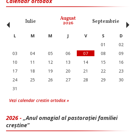
Calendar ortodox
‹
›
August
Iulie
Septembrie
O
2026
L
M
M
J
V
S
D
01
02
03
04
05
06
07
08
09
10
11
12
13
14
15
16
17
18
19
20
21
22
23
24
25
26
27
28
29
30
31
Vezi calendar crestin ortodox »
2026 -
„Anul omagial al pastorației familiei
creștine”