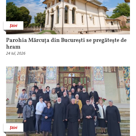
Știri
Parohia Mărcuța din Bucureşti se pregătește de
hram
24 Iul, 2026
Știri