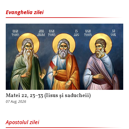
Evanghelia zilei
Matei 22, 23–33 (Iisus și saducheii)
07 Aug, 2026
Apostolul zilei