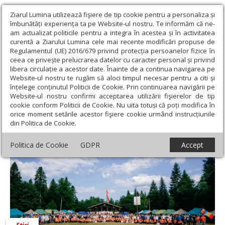
Ziarul Lumina utilizează fişiere de tip cookie pentru a personaliza și
îmbunătăți experiența ta pe Website-ul nostru. Te informăm că ne-
am actualizat politicile pentru a integra în acestea și în activitatea
curentă a Ziarului Lumina cele mai recente modificări propuse de
Regulamentul (UE) 2016/679 privind protecția persoanelor fizice în
ceea ce privește prelucrarea datelor cu caracter personal și privind
libera circulație a acestor date. Înainte de a continua navigarea pe
Website-ul nostru te rugăm să aloci timpul necesar pentru a citi și
Ziarul Lumina
›
Actualitate religioasă
›
Știri
înțelege conținutul Politicii de Cookie. Prin continuarea navigării pe
Website-ul nostru confirmi acceptarea utilizării fişierelor de tip
Știri
cookie conform Politicii de Cookie. Nu uita totuși că poți modifica în
orice moment setările acestor fişiere cookie urmând instrucțiunile
din Politica de Cookie.
Politica de Cookie
GDPR
Accept
Știri