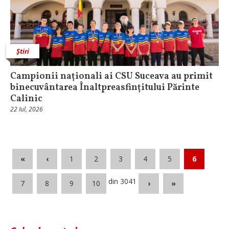
Știri
Campionii naționali ai CSU Suceava au primit
binecuvântarea Înaltpreasfințitului Părinte
Calinic
22 Iul, 2026
«
‹
1
2
3
4
5
6
din 3041
7
8
9
10
›
»