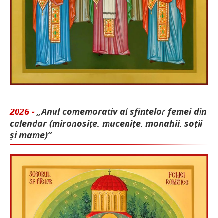
2026 -
„Anul comemorativ al sfintelor femei din
calendar (mironosițe, mu­cenițe, monahii, soții
și mame)”