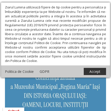
Ziarul Lumina utilizează fişiere de tip cookie pentru a personaliza și
îmbunătăți experiența ta pe Website-ul nostru. Te informăm că ne-
am actualizat politicile pentru a integra în acestea și în activitatea
curentă a Ziarului Lumina cele mai recente modificări propuse de
Regulamentul (UE) 2016/679 privind protecția persoanelor fizice în
ceea ce privește prelucrarea datelor cu caracter personal și privind
libera circulație a acestor date. Înainte de a continua navigarea pe
Website-ul nostru te rugăm să aloci timpul necesar pentru a citi și
Ziarul Lumina
›
Educaţie și Cultură
›
Cultură
înțelege conținutul Politicii de Cookie. Prin continuarea navigării pe
Website-ul nostru confirmi acceptarea utilizării fişierelor de tip
Cultură
cookie conform Politicii de Cookie. Nu uita totuși că poți modifica în
orice moment setările acestor fişiere cookie urmând instrucțiunile
din Politica de Cookie.
Politica de Cookie
GDPR
Accept
Cultură