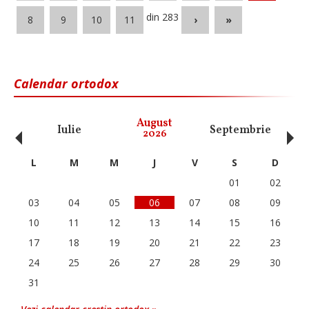
din 283
8
9
10
11
›
»
Calendar ortodox
‹
›
August
Iulie
Septembrie
O
2026
L
M
M
J
V
S
D
01
02
03
04
05
06
07
08
09
10
11
12
13
14
15
16
17
18
19
20
21
22
23
24
25
26
27
28
29
30
31