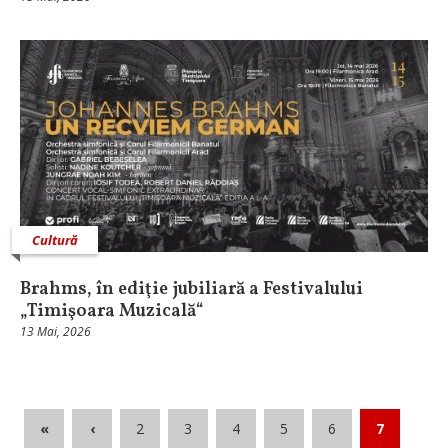
Cultură
Brahms, în ediţie jubiliară a Festivalului
„Timişoara Muzicală“
13 Mai, 2026
«
‹
2
3
4
5
6
7