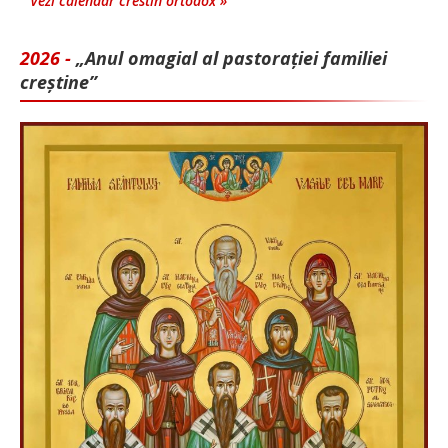
Vezi calendar crestin ortodox »
2026 -
„Anul omagial al pastorației familiei
creștine”