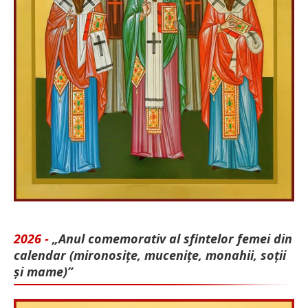
2026 -
„Anul comemorativ al sfintelor femei din
calendar (mironosițe, mu­cenițe, monahii, soții
și mame)”