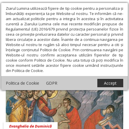
Ziarul Lumina utilizează fişiere de tip cookie pentru a personaliza și
îmbunătăți experiența ta pe Website-ul nostru. Te informăm că ne-
am actualizat politicile pentru a integra în acestea și în activitatea
curentă a Ziarului Lumina cele mai recente modificări propuse de
Regulamentul (UE) 2016/679 privind protecția persoanelor fizice în
ceea ce privește prelucrarea datelor cu caracter personal și privind
libera circulație a acestor date. Înainte de a continua navigarea pe
Website-ul nostru te rugăm să aloci timpul necesar pentru a citi și
Ziarul Lumina
›
Pr. Grigore Alexandru Meșteroaie
înțelege conținutul Politicii de Cookie. Prin continuarea navigării pe
Pr. Grigore Alexandru Meșteroaie
Website-ul nostru confirmi acceptarea utilizării fişierelor de tip
cookie conform Politicii de Cookie. Nu uita totuși că poți modifica în
orice moment setările acestor fişiere cookie urmând instrucțiunile
din Politica de Cookie.
Politica de Cookie
GDPR
Accept
Evanghelia de Duminică