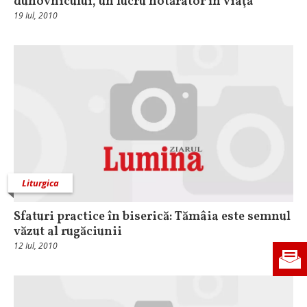
duhovnicului, un lucru hotărâtor în viaţă
19 Iul, 2010
Liturgica
Sfaturi practice în biserică: Tămâia este semnul
văzut al rugăciunii
12 Iul, 2010