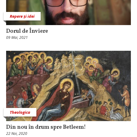
Repere și idei
Dorul de Înviere
09 Mai, 2021
Theologica
Din nou în drum spre Betleem!
22 Noi, 2020