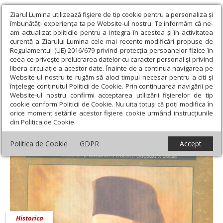
Ziarul Lumina utilizează fişiere de tip cookie pentru a personaliza și
îmbunătăți experiența ta pe Website-ul nostru. Te informăm că ne-
am actualizat politicile pentru a integra în acestea și în activitatea
curentă a Ziarului Lumina cele mai recente modificări propuse de
Regulamentul (UE) 2016/679 privind protecția persoanelor fizice în
ceea ce privește prelucrarea datelor cu caracter personal și privind
libera circulație a acestor date. Înainte de a continua navigarea pe
Website-ul nostru te rugăm să aloci timpul necesar pentru a citi și
Ziarul Lumina
›
Adrian Nicolae Petcu
înțelege conținutul Politicii de Cookie. Prin continuarea navigării pe
Adrian Nicolae Petcu
Website-ul nostru confirmi acceptarea utilizării fişierelor de tip
cookie conform Politicii de Cookie. Nu uita totuși că poți modifica în
orice moment setările acestor fişiere cookie urmând instrucțiunile
din Politica de Cookie.
Politica de Cookie
GDPR
Accept
Historica