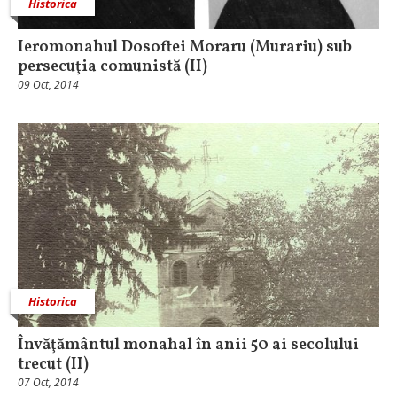
Historica
Ieromonahul Dosoftei Moraru (Murariu) sub
persecuţia comunistă (II)
09 Oct, 2014
Historica
Învăţământul monahal în anii 50 ai secolului
trecut (II)
07 Oct, 2014