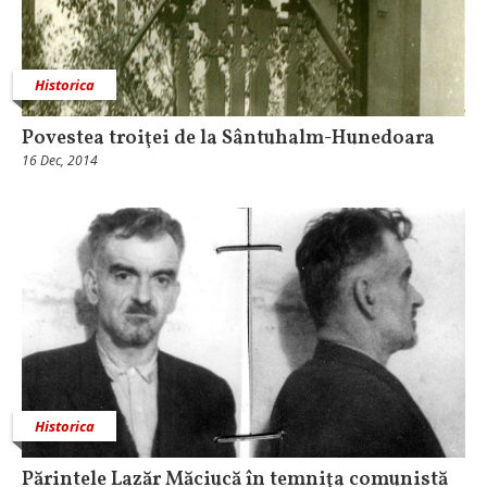
Historica
Povestea troiţei de la Sântuhalm-Hunedoara
16 Dec, 2014
Historica
Părintele Lazăr Măciucă în temniţa comunistă