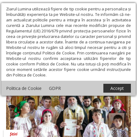
Ziarul Lumina utilizează fişiere de tip cookie pentru a personaliza și
îmbunătăți experiența ta pe Website-ul nostru. Te informăm că ne-
am actualizat politicile pentru a integra în acestea și în activitatea
curentă a Ziarului Lumina cele mai recente modificări propuse de
Regulamentul (UE) 2016/679 privind protecția persoanelor fizice în
ceea ce privește prelucrarea datelor cu caracter personal și privind
libera circulație a acestor date. Înainte de a continua navigarea pe
Website-ul nostru te rugăm să aloci timpul necesar pentru a citi și
Ziarul Lumina
›
Pr. Rareș Bucur
înțelege conținutul Politicii de Cookie. Prin continuarea navigării pe
Pr. Rareș Bucur
Website-ul nostru confirmi acceptarea utilizării fişierelor de tip
cookie conform Politicii de Cookie. Nu uita totuși că poți modifica în
orice moment setările acestor fişiere cookie urmând instrucțiunile
din Politica de Cookie.
Politica de Cookie
GDPR
Accept
Știri