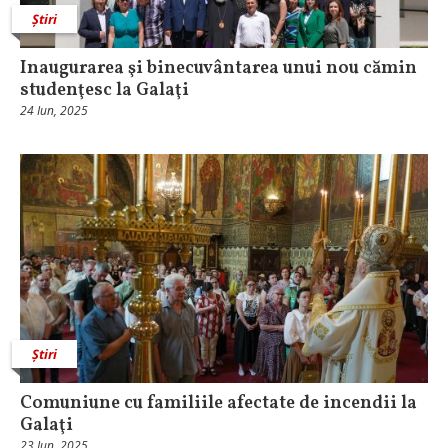
Știri
Inaugurarea şi binecuvântarea unui nou cămin
studenţesc la Galaţi
24 Iun, 2025
Știri
Comuniune cu familiile afectate de incendii la
Galaţi
23 Iun, 2025