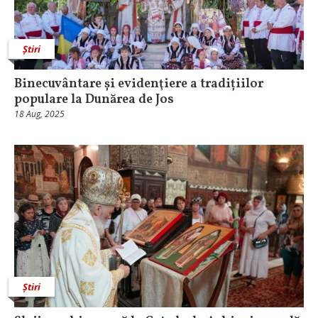
Știri
Binecuvântare și evidenţiere a tradițiilor
populare la Dunărea de Jos
18 Aug, 2025
Știri