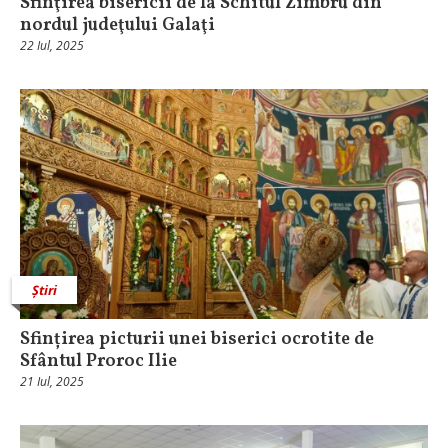
Sfinţirea bisericii de la Schitul Zimbru din
nordul judeţului Galaţi
22 Iul, 2025
Știri
Sfințirea picturii unei biserici ocrotite de
Sfântul Proroc Ilie
21 Iul, 2025