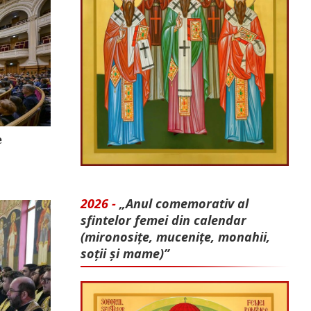
e
2026 -
„Anul comemorativ al
sfintelor femei din calendar
(mironosițe, mu­cenițe, monahii,
soții și mame)”