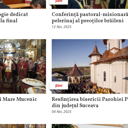
Știri
gie dedicat
Conferință pastoral-misionară
la final
pelerinaj al preoților brăileni
12 Noi, 2025
Știri
ui Mare Mucenic
Resfințirea bisericii Parohiei P
din județul Suceava
04 Noi, 2025