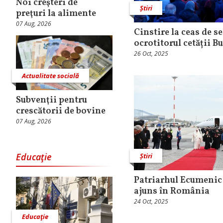
Noi creşteri de
Știri
preţuri la alimente
07 Aug, 2026
Cinstire la ceas de s
ocrotitorul cetății B
26 Oct, 2025
Actualitate socială
Subvenţii pentru
crescătorii de bovine
07 Aug, 2026
Educaţie
Știri
Patriarhul Ecumenic
ajuns în România
24 Oct, 2025
Educaţie