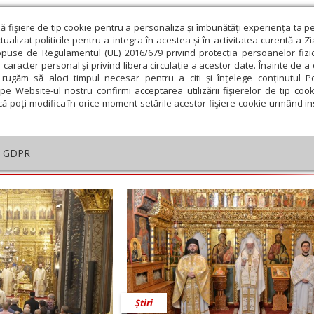
ză fişiere de tip cookie pentru a personaliza și îmbunătăți experiența ta p
alizat politicile pentru a integra în acestea și în activitatea curentă a Z
opuse de Regulamentul (UE) 2016/679 privind protecția persoanelor fizi
 caracter personal și privind libera circulație a acestor date. Înainte de 
eologie și spiritualitate
Educaţie și Cultură
Societate
rugăm să aloci timpul necesar pentru a citi și înțelege conținutul Pol
pe Website-ul nostru confirmi acceptarea utilizării fişierelor de tip cook
că poți modifica în orice moment setările acestor fişiere cookie urmând ins
postolescu
GDPR
embrie
Ianuarie
Februarie
Martie
Aprilie
M
Știri