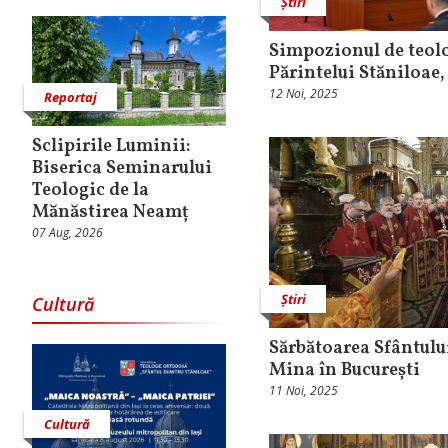
Știri
Simpozionul de teolo
Părintelui Stăniloae, 
12 Noi, 2025
Reportaj
Sclipirile Luminii:
Biserica Seminarului
Teologic de la
Mănăstirea Neamț
07 Aug, 2026
Știri
Cultură
Sărbătoarea Sfântul
Mina în București
11 Noi, 2025
Cultură