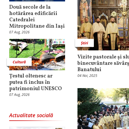
Două secole de la
hotărârea edificării
Catedralei
Mitropolitane din Iași
07 Aug, 2026
Știri
Vizite pastorale și sl
Cultură
binecuvântare săvârș
Banatului
Țestul oltenesc ar
04 Noi, 2025
putea fi inclus în
patrimoniul UNESCO
07 Aug, 2026
Actualitate socială