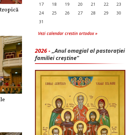
17
18
19
20
21
22
23
ntropică
24
25
26
27
28
29
30
31
Vezi calendar crestin ortodox »
2026 -
„Anul omagial al pastorației
familiei creștine”
le