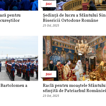
Știri
eară pentru
Ședință de lucru a Sfântului Sin
ucureștilor
Bisericii Ortodoxe Române
25 Oct, 2025
Știri
 Bartolomeu a
Raclă pentru moaștele Sfântulu
sfințită de Patriarhul Românie
23 Oct, 2025