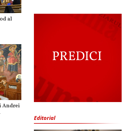
od al
i Andrei
i
Editorial