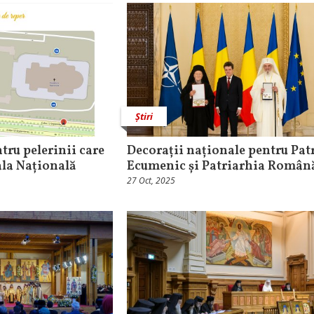
Știri
tru pelerinii care
Decorații naționale pentru Pat
ala Națională
Ecumenic și Patriarhia Român
27 Oct, 2025