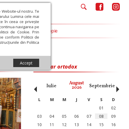
e Website-ul nostru. Te
iarului Lumina cele mai
ce în ceea ce privește
a continua navigarea pe
Opinii
Filantropie
iticii de Cookie. Prin
ie conform Politicii de
trucțiunile din Politica
Accept
Calendar ortodox
‹
›
August
ai
Iunie
Iulie
Septembrie
Octom
2026
L
M
M
J
V
S
D
01
02
03
04
05
06
07
08
09
10
11
12
13
14
15
16