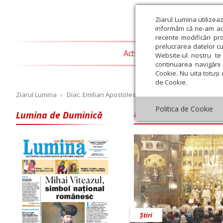
Ziarul Lumina utilizea
informăm că ne-am actu
recente modificări pr
prelucrarea datelor cu
Actualitate religioasă
T
Website-ul nostru te 
continuarea navigării 
Cookie. Nu uita totuși 
de Cookie.
Ziarul Lumina
›
Diac. Emilian Apostolescu
Diac. Emilian A
Politica de Cookie
Lumina de Duminică
Iulie
August
Septembrie
Octombrie
Noiembrie
Dec
Știri