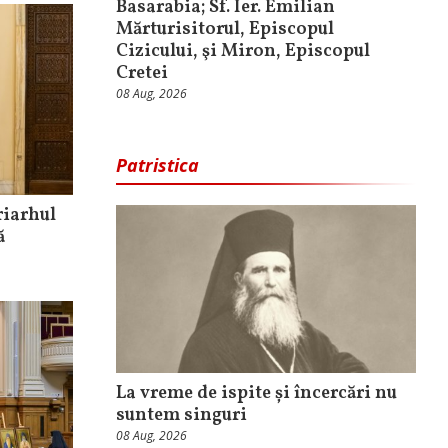
Basarabia; Sf. Ier. Emilian
Mărturisitorul, Episcopul
Cizicului, şi Miron, Episcopul
Cretei
08 Aug, 2026
Patristica
riarhul
ă
La vreme de ispite și încercări nu
suntem singuri
08 Aug, 2026