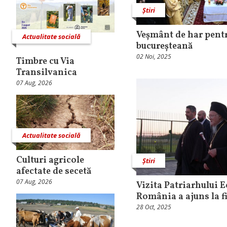
Știri
Veșmânt de har pentr
Actualitate socială
bucureșteană
02 Noi, 2025
Timbre cu Via
Transilvanica
07 Aug, 2026
Actualitate socială
Culturi agricole
Știri
afectate de secetă
07 Aug, 2026
Vizita Patriarhului 
România a ajuns la f
28 Oct, 2025