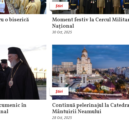
Știri
u o biserică
Moment festiv la Cercul Milita
Național
30 Oct, 2025
Știri
Ecumenic în
Continuă pelerinajul la Catedr
inal
Mântuirii Neamului
28 Oct, 2025