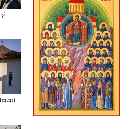
 și
leșești