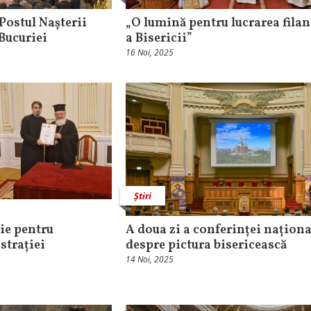
ostul Nașterii
„O lumină pentru lucrarea fila
Bucuriei
a Bisericii”
16 Noi, 2025
Știri
cie pentru
A doua zi a conferinței naționa
strației
despre pictura bisericească
14 Noi, 2025