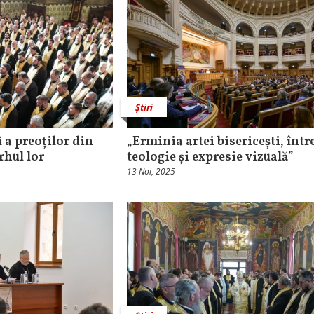
Știri
 a preoților din
„Erminia artei bisericești, într
rhul lor
teologie și expresie vizuală”
13 Noi, 2025