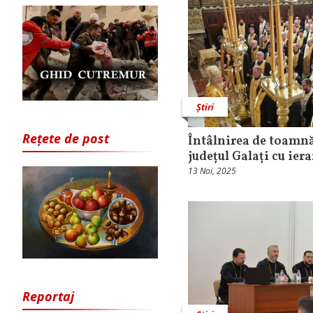
Știri
Rețete de post
Întâlnirea de toamnă
județul Galați cu iera
13 Noi, 2025
Reportaj