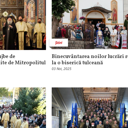
Știri
ujbe de
Binecuvântarea noilor lucrări r
ite de Mitropolitul
la o biserică tulceană
03 Noi, 2025