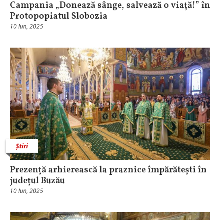
Campania „Donează sânge, salvează o viață!” în
Protopopiatul Slobozia
10 Iun, 2025
Știri
Prezență arhierească la praznice împărătești în
județul Buzău
10 Iun, 2025