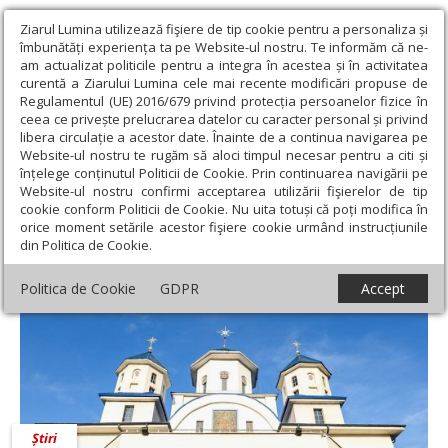
Ziarul Lumina utilizează fişiere de tip cookie pentru a personaliza și
îmbunătăți experiența ta pe Website-ul nostru. Te informăm că ne-
am actualizat politicile pentru a integra în acestea și în activitatea
curentă a Ziarului Lumina cele mai recente modificări propuse de
Regulamentul (UE) 2016/679 privind protecția persoanelor fizice în
ceea ce privește prelucrarea datelor cu caracter personal și privind
libera circulație a acestor date. Înainte de a continua navigarea pe
Website-ul nostru te rugăm să aloci timpul necesar pentru a citi și
Ziarul Lumina
›
Diac. Emilian Apostolescu
înțelege conținutul Politicii de Cookie. Prin continuarea navigării pe
Diac. Emilian Apostolescu
Website-ul nostru confirmi acceptarea utilizării fişierelor de tip
cookie conform Politicii de Cookie. Nu uita totuși că poți modifica în
orice moment setările acestor fişiere cookie urmând instrucțiunile
din Politica de Cookie.
Politica de Cookie
GDPR
Accept
Știri