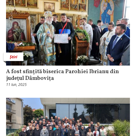
Știri
A fost sfințită biserica Parohiei Ibrianu din
judeţul Dâmboviţa
11 Iun, 2025