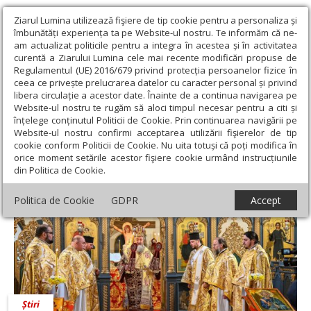
Ziarul Lumina utilizează fişiere de tip cookie pentru a personaliza și
îmbunătăți experiența ta pe Website-ul nostru. Te informăm că ne-
am actualizat politicile pentru a integra în acestea și în activitatea
curentă a Ziarului Lumina cele mai recente modificări propuse de
Regulamentul (UE) 2016/679 privind protecția persoanelor fizice în
ceea ce privește prelucrarea datelor cu caracter personal și privind
libera circulație a acestor date. Înainte de a continua navigarea pe
Website-ul nostru te rugăm să aloci timpul necesar pentru a citi și
Ziarul Lumina
›
Filip Hristofor Cane
înțelege conținutul Politicii de Cookie. Prin continuarea navigării pe
Filip Hristofor Cane
Website-ul nostru confirmi acceptarea utilizării fişierelor de tip
cookie conform Politicii de Cookie. Nu uita totuși că poți modifica în
orice moment setările acestor fişiere cookie urmând instrucțiunile
din Politica de Cookie.
Politica de Cookie
GDPR
Accept
Știri