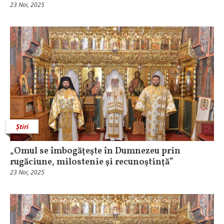
23 Noi, 2025
Știri
„Omul se îmbogăţeşte în Dumnezeu prin
rugăciune, milostenie şi recunoştinţă”
23 Noi, 2025