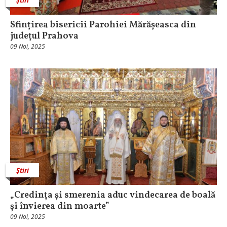
Știri
Sfințirea bisericii Parohiei Mărășeasca din
judeţul Prahova
09 Noi, 2025
Știri
„Credința și smerenia aduc vindecarea de boală
și învierea din moarte”
09 Noi, 2025