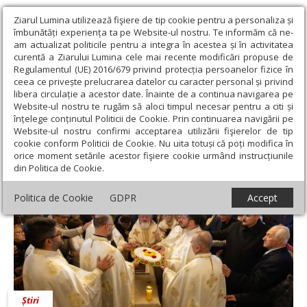
Ziarul Lumina utilizează fişiere de tip cookie pentru a personaliza și
îmbunătăți experiența ta pe Website-ul nostru. Te informăm că ne-
am actualizat politicile pentru a integra în acestea și în activitatea
curentă a Ziarului Lumina cele mai recente modificări propuse de
Regulamentul (UE) 2016/679 privind protecția persoanelor fizice în
ceea ce privește prelucrarea datelor cu caracter personal și privind
libera circulație a acestor date. Înainte de a continua navigarea pe
Website-ul nostru te rugăm să aloci timpul necesar pentru a citi și
Ziarul Lumina
›
Filip Hristofor Cane
înțelege conținutul Politicii de Cookie. Prin continuarea navigării pe
Filip Hristofor Cane
Website-ul nostru confirmi acceptarea utilizării fişierelor de tip
cookie conform Politicii de Cookie. Nu uita totuși că poți modifica în
orice moment setările acestor fişiere cookie urmând instrucțiunile
din Politica de Cookie.
Politica de Cookie
GDPR
Accept
Știri