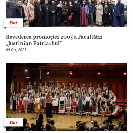
Știri
Revederea promoției 2005 a Facultății
„Justinian Patriarhul”
09 Oct, 2025
Știri