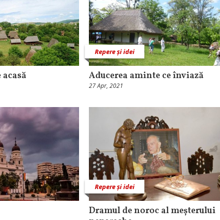
Repere și idei
e acasă
Aducerea aminte ce înviază
27 Apr, 2021
Repere și idei
Dramul de noroc al meșterului