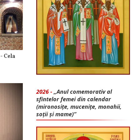
- Cela
2026 -
„Anul comemorativ al
sfintelor femei din calendar
(mironosițe, mu­cenițe, monahii,
soții și mame)”