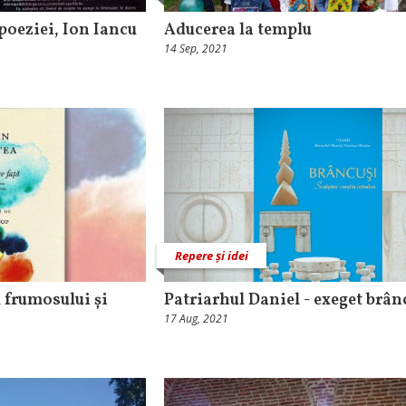
 poeziei, Ion Iancu
Aducerea la templu
14 Sep, 2021
Repere și idei
l frumosului și
Patriarhul Daniel - exeget brâ
17 Aug, 2021