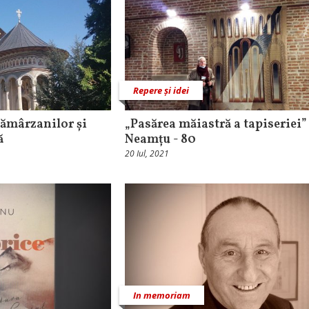
Repere și idei
ămârzanilor și
„Pasărea măiastră a tapiseriei” 
ă
Neamțu - 80
20 Iul, 2021
In memoriam