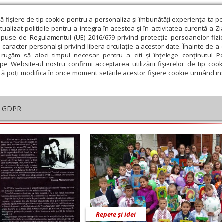
ză fişiere de tip cookie pentru a personaliza și îmbunătăți experiența ta p
alizat politicile pentru a integra în acestea și în activitatea curentă a Z
opuse de Regulamentul (UE) 2016/679 privind protecția persoanelor fizi
 caracter personal și privind libera circulație a acestor date. Înainte de 
eologie și spiritualitate
Educaţie și Cultură
Societate
rugăm să aloci timpul necesar pentru a citi și înțelege conținutul Pol
pe Website-ul nostru confirmi acceptarea utilizării fişierelor de tip cook
că poți modifica în orice moment setările acestor fişiere cookie urmând ins
GDPR
embrie
Ianuarie
Februarie
Martie
Aprilie
M
Repere și idei