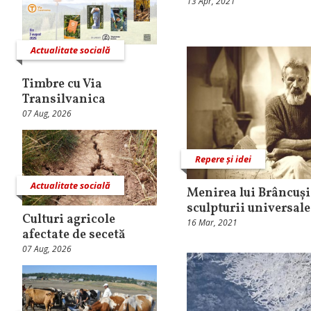
13 Apr, 2021
Actualitate socială
Timbre cu Via
Transilvanica
07 Aug, 2026
Repere și idei
Actualitate socială
Menirea lui Brâncuși
sculpturii universale
Culturi agricole
16 Mar, 2021
afectate de secetă
07 Aug, 2026