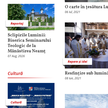
O carte în țesătura 
06 Iul, 2021
Reportaj
Sclipirile Luminii:
Biserica Seminarului
Teologic de la
Mănăstirea Neamț
07 Aug, 2026
Repere și idei
Cultură
Resfințire sub lumin
08 Iun, 2021
Cultură