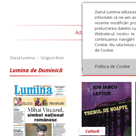
Ziarul Lumina utilizea
informăm că ne-am actu
recente modificări pr
prelucrarea datelor cu
Actualitate religioasă
T
Website-ul nostru te 
continuarea navigării 
Cookie. Nu uita totuși 
de Cookie.
Ziarul Lumina
›
Grigore Ilisei
Grigore Ilisei
Politica de Cookie
Lumina de Duminică
Iulie
August
Septembrie
Octombrie
Noiembrie
Dec
Cultură