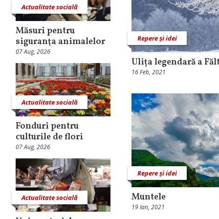
Actualitate socială
Măsuri pentru
Repere și idei
siguranţa animalelor
07 Aug, 2026
Ulița legendară a Făl
16 Feb, 2021
Actualitate socială
Fonduri pentru
culturile de flori
07 Aug, 2026
Repere și idei
Muntele
Actualitate socială
19 Ian, 2021