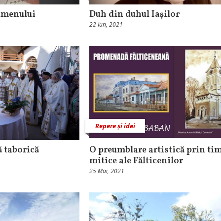
Lumenului
Duh din duhul Iașilor
22 Iun, 2021
Repere și idei
ă taborică
O preumblare artistică prin ti
mitice ale Fălticenilor
25 Mai, 2021