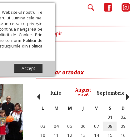
e Website-ul nostru. Te
iarului Lumina cele mai
ce în ceea ce privește
a continua navigarea pe
Opinii
Filantropie
iticii de Cookie. Prin
ie conform Politicii de
trucțiunile din Politica
Accept
Calendar ortodox
‹
›
August
ai
Iunie
Iulie
Septembrie
Octom
2026
L
M
M
J
V
S
D
01
02
03
04
05
06
07
08
09
10
11
12
13
14
15
16