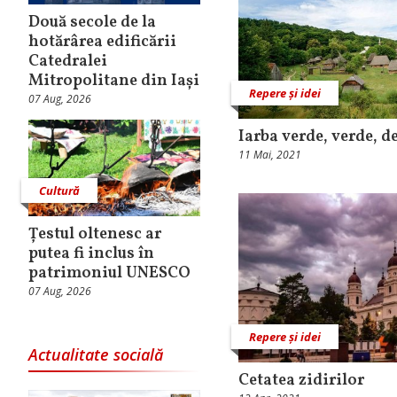
Două secole de la
hotărârea edificării
Catedralei
Mitropolitane din Iași
Repere și idei
07 Aug, 2026
Iarba verde, verde, d
11 Mai, 2021
Cultură
Țestul oltenesc ar
putea fi inclus în
patrimoniul UNESCO
07 Aug, 2026
Repere și idei
Actualitate socială
Cetatea zidirilor