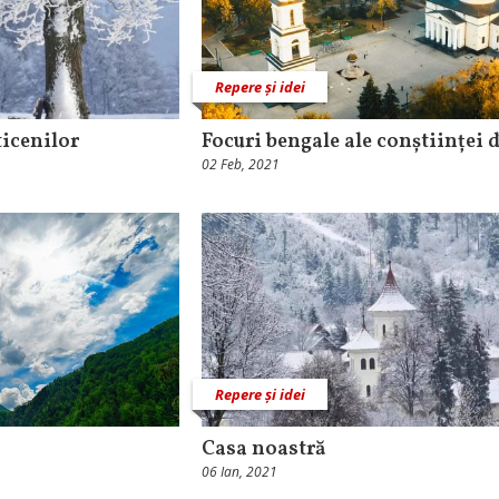
Repere și idei
ticenilor
Focuri bengale ale conștiinței
02 Feb, 2021
Repere și idei
Casa noastră
06 Ian, 2021