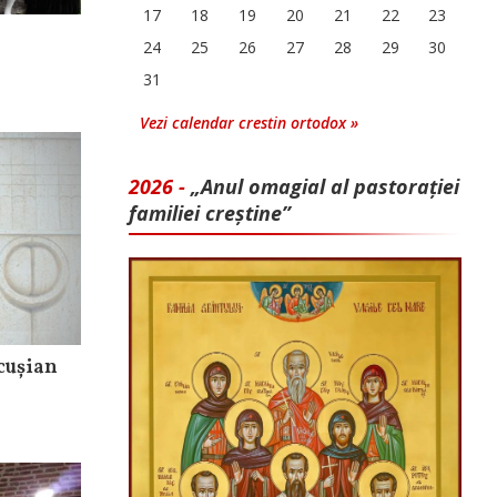
17
18
19
20
21
22
23
24
25
26
27
28
29
30
31
Vezi calendar crestin ortodox »
2026 -
„Anul omagial al pastorației
familiei creștine”
ncușian