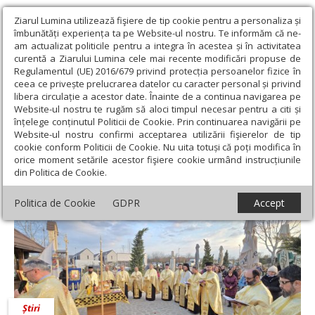
Ziarul Lumina utilizează fişiere de tip cookie pentru a personaliza și
îmbunătăți experiența ta pe Website-ul nostru. Te informăm că ne-
am actualizat politicile pentru a integra în acestea și în activitatea
curentă a Ziarului Lumina cele mai recente modificări propuse de
Regulamentul (UE) 2016/679 privind protecția persoanelor fizice în
ceea ce privește prelucrarea datelor cu caracter personal și privind
libera circulație a acestor date. Înainte de a continua navigarea pe
Website-ul nostru te rugăm să aloci timpul necesar pentru a citi și
Ziarul Lumina
›
Diac. Eduard Murariu
înțelege conținutul Politicii de Cookie. Prin continuarea navigării pe
Diac. Eduard Murariu
Website-ul nostru confirmi acceptarea utilizării fişierelor de tip
cookie conform Politicii de Cookie. Nu uita totuși că poți modifica în
orice moment setările acestor fişiere cookie urmând instrucțiunile
din Politica de Cookie.
Politica de Cookie
GDPR
Accept
Știri